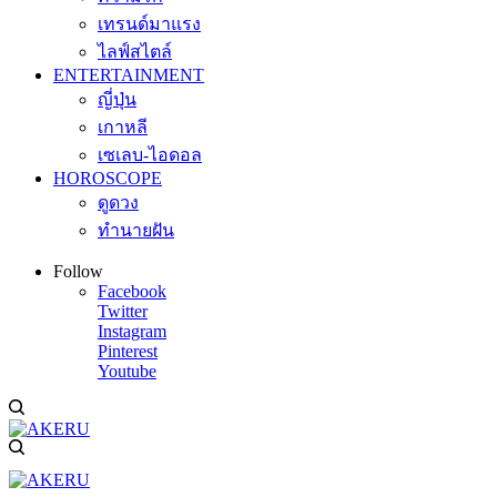
เทรนด์มาแรง
ไลฟ์สไตล์
ENTERTAINMENT
ญี่ปุ่น
เกาหลี
เซเลบ-ไอดอล
HOROSCOPE
ดูดวง
ทำนายฝัน
Follow
Facebook
Twitter
Instagram
Pinterest
Youtube