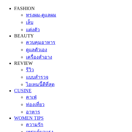
FASHION
ทรงผม-ดูแลผม
เล็บ
แต่งตัว
BEAUTY
ควบคุมอาหาร
ดูแลตัวเอง
เครื่องสำอาง
REVIEW
รีวิว
แบบสำรวจ
ไอเทมนี้ดีที่สุด
CUSINE
คาเฟ่
ท่องเที่ยว
อาหาร
WOMEN TIPS
ความรัก
เทรนด์มาแรง