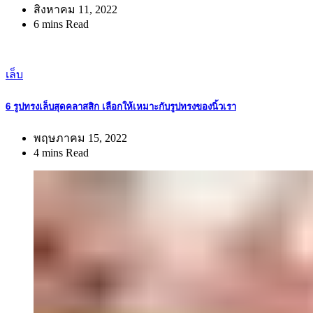
สิงหาคม 11, 2022
6 mins Read
เล็บ
6 รูปทรงเล็บสุดคลาสสิก เลือกให้เหมาะกับรูปทรงของนิ้วเรา
พฤษภาคม 15, 2022
4 mins Read