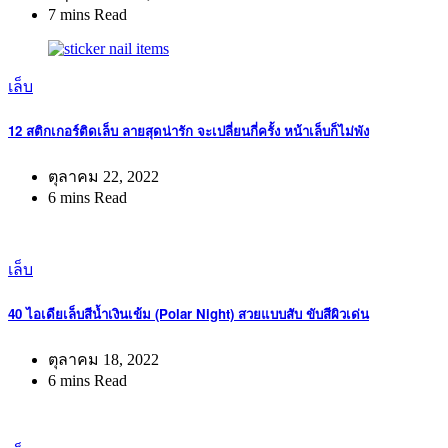
7 mins Read
เล็บ
12 สติกเกอร์ติดเล็บ ลายสุดน่ารัก จะเปลี่ยนกี่ครั้ง หน้าเล็บก็ไม่พัง
ตุลาคม 22, 2022
6 mins Read
เล็บ
40 ไอเดียเล็บสีน้ำเงินเข้ม (Polar Night) สวยแบบสับ ขับสีผิวเด่น
ตุลาคม 18, 2022
6 mins Read