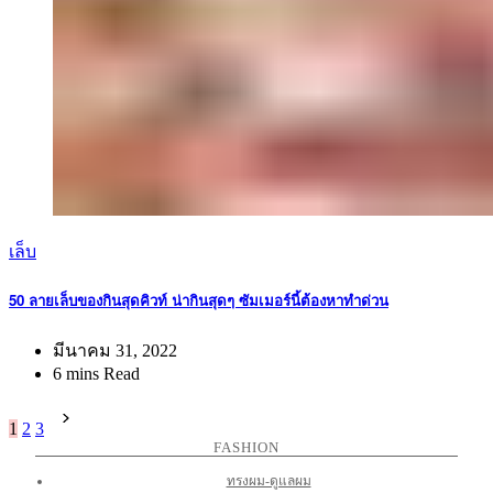
เล็บ
50 ลายเล็บของกินสุดคิวท์ น่ากินสุดๆ ซัมเมอร์นี้ต้องหาทำด่วน
มีนาคม 31, 2022
6 mins Read
Posts
1
2
3
pagination
FASHION
ทรงผม-ดูแลผม