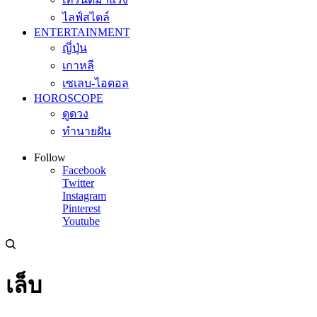
ไลฟ์สไตล์
ENTERTAINMENT
ญี่ปุ่น
เกาหลี
เซเลบ-ไอดอล
HOROSCOPE
ดูดวง
ทำนายฝัน
Follow
Facebook
Twitter
Instagram
Pinterest
Youtube
เล็บ