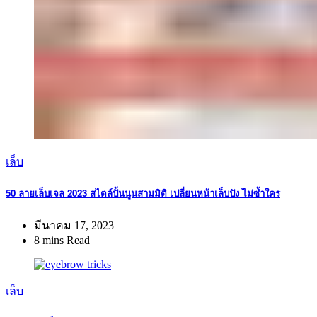
เล็บ
50 ลายเล็บเจล 2023 สไตล์ปั้นนูนสามมิติ เปลี่ยนหน้าเล็บปัง ไม่ซ้ำใคร
มีนาคม 17, 2023
8 mins Read
เล็บ