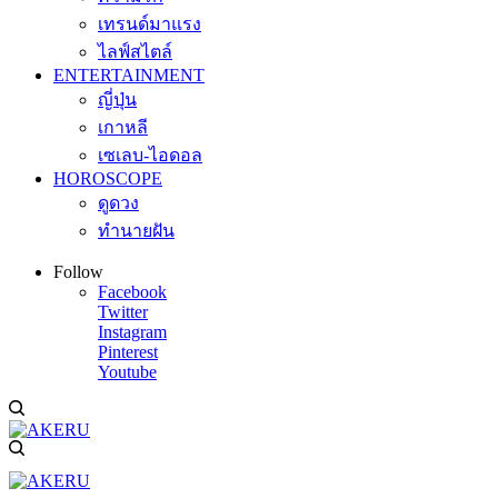
เทรนด์มาแรง
ไลฟ์สไตล์
ENTERTAINMENT
ญี่ปุ่น
เกาหลี
เซเลบ-ไอดอล
HOROSCOPE
ดูดวง
ทำนายฝัน
Follow
Facebook
Twitter
Instagram
Pinterest
Youtube