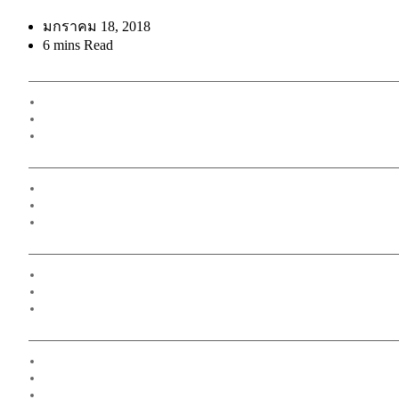
มกราคม 18, 2018
6 mins Read