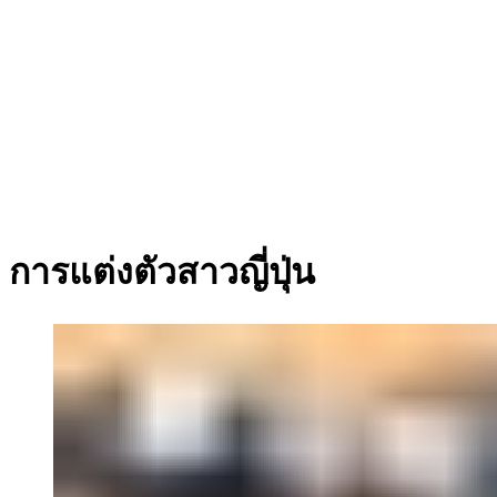
การแต่งตัวสาวญี่ปุ่น