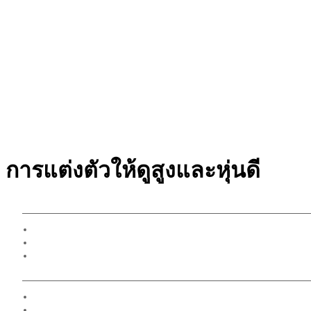
การแต่งตัวให้ดูสูงและหุ่นดี