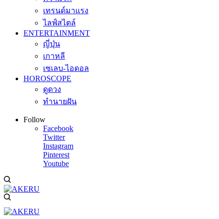
เทรนด์มาแรง
ไลฟ์สไตล์
ENTERTAINMENT
ญี่ปุ่น
เกาหลี
เซเลบ-ไอดอล
HOROSCOPE
ดูดวง
ทำนายฝัน
Follow
Facebook
Twitter
Instagram
Pinterest
Youtube