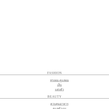
FASHION
ทรงผม-ดูแลผม
เล็บ
แต่งตัว
BEAUTY
ควบคุมอาหาร
ดูแลตัวเอง