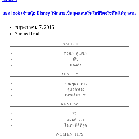
ถอด look เจ้าหญิง Disney ให้กลายเป็นชุดแสนเริ่ดในชีวิตจริงที่ใส่ได้ทุกงาน
พฤษภาคม 7, 2016
7 mins Read
FASHION
ทรงผม-ดูแลผม
เล็บ
แต่งตัว
BEAUTY
ควบคุมอาหาร
ดูแลตัวเอง
เทรนด์มาแรง
REVIEW
รีวิว
แบบสำรวจ
ไอเทมนี้ดีที่สุด
WOMEN TIPS