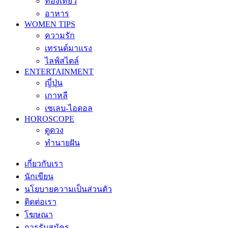
ท่องเที่ยว
อาหาร
WOMEN TIPS
ความรัก
เทรนด์มาแรง
ไลฟ์สไตล์
ENTERTAINMENT
ญี่ปุ่น
เกาหลี
เซเลบ-ไอดอล
HOROSCOPE
ดูดวง
ทำนายฝัน
เกี่ยวกับเรา
นักเขียน
นโยบายความเป็นส่วนตัว
ติดต่อเรา
โฆษณา
การรับสมัคร