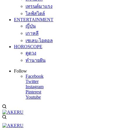
เทรนด์มาแรง
ไลฟ์สไตล์
ENTERTAINMENT
ญี่ปุ่น
เกาหลี
เซเลบ-ไอดอล
HOROSCOPE
ดูดวง
ทำนายฝัน
Follow
Facebook
Twitter
Instagram
Pinterest
Youtube