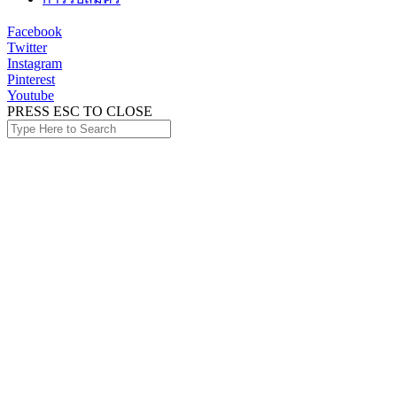
Facebook
Twitter
Instagram
Pinterest
Youtube
PRESS ESC TO CLOSE