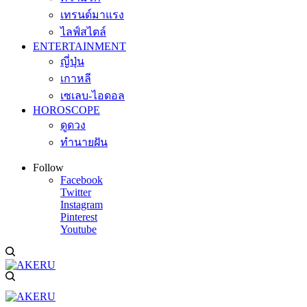
เทรนด์มาแรง
ไลฟ์สไตล์
ENTERTAINMENT
ญี่ปุ่น
เกาหลี
เซเลบ-ไอดอล
HOROSCOPE
ดูดวง
ทำนายฝัน
Follow
Facebook
Twitter
Instagram
Pinterest
Youtube