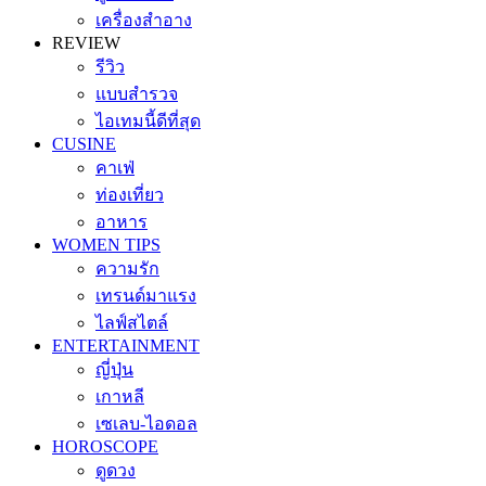
เครื่องสำอาง
REVIEW
รีวิว
แบบสำรวจ
ไอเทมนี้ดีที่สุด
CUSINE
คาเฟ่
ท่องเที่ยว
อาหาร
WOMEN TIPS
ความรัก
เทรนด์มาแรง
ไลฟ์สไตล์
ENTERTAINMENT
ญี่ปุ่น
เกาหลี
เซเลบ-ไอดอล
HOROSCOPE
ดูดวง