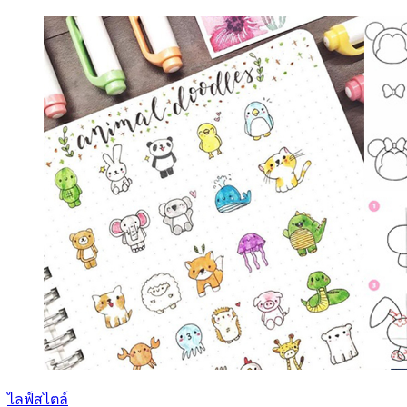
ไลฟ์สไตล์