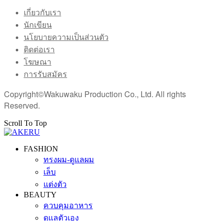
เกี่ยวกับเรา
นักเขียน
นโยบายความเป็นส่วนตัว
ติดต่อเรา
โฆษณา
การรับสมัคร
Copyright©Wakuwaku Production Co., Ltd. All rights
Reserved.
Scroll To Top
FASHION
ทรงผม-ดูแลผม
เล็บ
แต่งตัว
BEAUTY
ควบคุมอาหาร
ดูแลตัวเอง