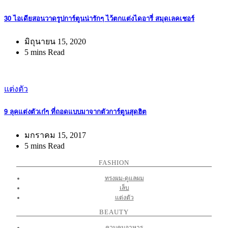
30 ไอเดียสอนวาดรูปการ์ตูนน่ารักๆ ไว้ตกแต่งไดอารี่ สมุดเลคเชอร์
มิถุนายน 15, 2020
5 mins Read
แต่งตัว
9 ลุคแต่งตัวเก๋ๆ ที่ถอดแบบมาจากตัวการ์ตูนสุดฮิต
มกราคม 15, 2017
5 mins Read
FASHION
ทรงผม-ดูแลผม
เล็บ
แต่งตัว
BEAUTY
ควบคุมอาหาร