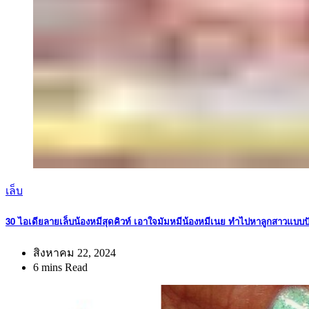
เล็บ
30 ไอเดียลายเล็บน้องหมีสุดคิวท์ เอาใจมัมหมีน้องหมีเนย ทำไปหาลูกสาวแบบป
สิงหาคม 22, 2024
6 mins Read