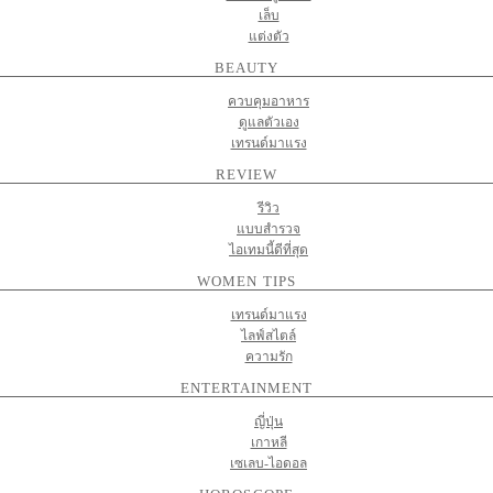
เล็บ
แต่งตัว
BEAUTY
ควบคุมอาหาร
ดูแลตัวเอง
เทรนด์มาแรง
REVIEW
รีวิว
แบบสำรวจ
ไอเทมนี้ดีที่สุด
WOMEN TIPS
เทรนด์มาแรง
ไลฟ์สไตล์
ความรัก
ENTERTAINMENT
ญี่ปุ่น
เกาหลี
เซเลบ-ไอดอล