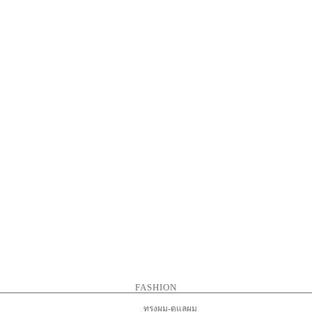
FASHION
ทรงผม-ดูแลผม