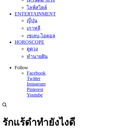
ไลฟ์สไตล์
ENTERTAINMENT
ญี่ปุ่น
เกาหลี
เซเลบ-ไอดอล
HOROSCOPE
ดูดวง
ทำนายฝัน
Follow
Facebook
Twitter
Instagram
Pinterest
Youtube
รักแร้ดำทำยังไงดี