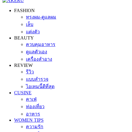
FASHION
ทรงผม-ดูแลผม
เล็บ
แต่งตัว
BEAUTY
ควบคุมอาหาร
ดูแลตัวเอง
เครื่องสำอาง
REVIEW
รีวิว
แบบสำรวจ
ไอเทมนี้ดีที่สุด
CUSINE
คาเฟ่
ท่องเที่ยว
อาหาร
WOMEN TIPS
ความรัก