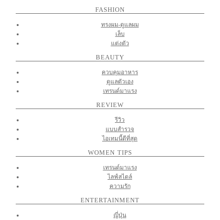
FASHION
ทรงผม-ดูแลผม
เล็บ
แต่งตัว
BEAUTY
ควบคุมอาหาร
ดูแลตัวเอง
เทรนด์มาแรง
REVIEW
รีวิว
แบบสำรวจ
ไอเทมนี้ดีที่สุด
WOMEN TIPS
เทรนด์มาแรง
ไลฟ์สไตล์
ความรัก
ENTERTAINMENT
ญี่ปุ่น