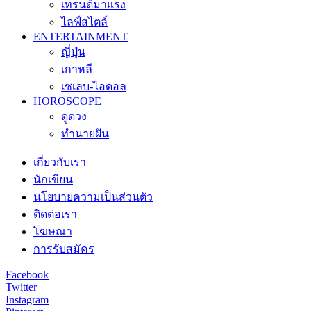
เทรนด์มาแรง
ไลฟ์สไตล์
ENTERTAINMENT
ญี่ปุ่น
เกาหลี
เซเลบ-ไอดอล
HOROSCOPE
ดูดวง
ทำนายฝัน
เกี่ยวกับเรา
นักเขียน
นโยบายความเป็นส่วนตัว
ติดต่อเรา
โฆษณา
การรับสมัคร
Facebook
Twitter
Instagram