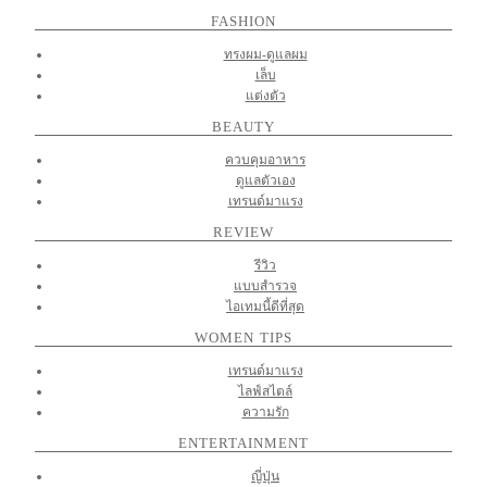
FASHION
ทรงผม-ดูแลผม
เล็บ
แต่งตัว
BEAUTY
ควบคุมอาหาร
ดูแลตัวเอง
เทรนด์มาแรง
REVIEW
รีวิว
แบบสำรวจ
ไอเทมนี้ดีที่สุด
WOMEN TIPS
เทรนด์มาแรง
ไลฟ์สไตล์
ความรัก
ENTERTAINMENT
ญี่ปุ่น