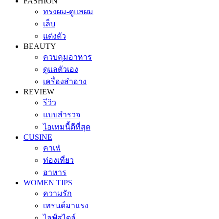
FASHION
ทรงผม-ดูแลผม
เล็บ
แต่งตัว
BEAUTY
ควบคุมอาหาร
ดูแลตัวเอง
เครื่องสำอาง
REVIEW
รีวิว
แบบสำรวจ
ไอเทมนี้ดีที่สุด
CUSINE
คาเฟ่
ท่องเที่ยว
อาหาร
WOMEN TIPS
ความรัก
เทรนด์มาแรง
ไลฟ์สไตล์