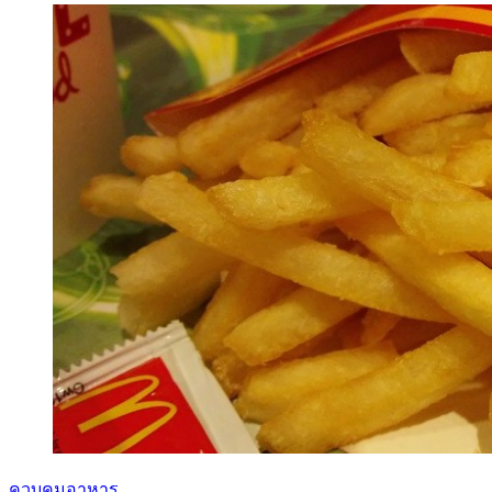
ควบคุมอาหาร