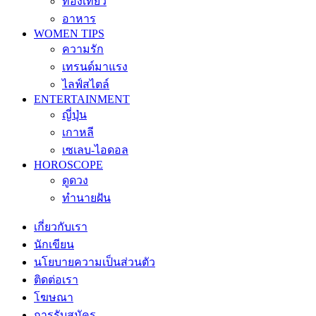
ท่องเที่ยว
อาหาร
WOMEN TIPS
ความรัก
เทรนด์มาแรง
ไลฟ์สไตล์
ENTERTAINMENT
ญี่ปุ่น
เกาหลี
เซเลบ-ไอดอล
HOROSCOPE
ดูดวง
ทำนายฝัน
เกี่ยวกับเรา
นักเขียน
นโยบายความเป็นส่วนตัว
ติดต่อเรา
โฆษณา
การรับสมัคร