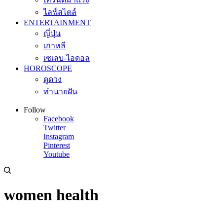
ไลฟ์สไตล์
ENTERTAINMENT
ญี่ปุ่น
เกาหลี
เซเลบ-ไอดอล
HOROSCOPE
ดูดวง
ทำนายฝัน
Follow
Facebook
Twitter
Instagram
Pinterest
Youtube
women health