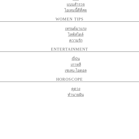
แบบสำรวจ
ไอเทมนี้ดีที่สุด
WOMEN TIPS
เทรนด์มาแรง
ไลฟ์สไตล์
ความรัก
ENTERTAINMENT
ญี่ปุ่น
เกาหลี
เซเลบ-ไอดอล
HOROSCOPE
ดูดวง
ทำนายฝัน