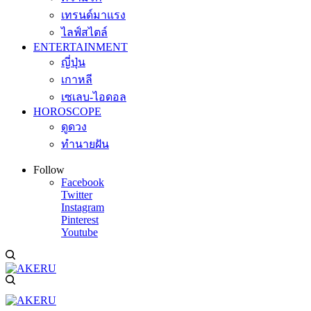
เทรนด์มาแรง
ไลฟ์สไตล์
ENTERTAINMENT
ญี่ปุ่น
เกาหลี
เซเลบ-ไอดอล
HOROSCOPE
ดูดวง
ทำนายฝัน
Follow
Facebook
Twitter
Instagram
Pinterest
Youtube