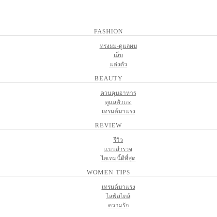
FASHION
ทรงผม-ดูแลผม
เล็บ
แต่งตัว
BEAUTY
ควบคุมอาหาร
ดูแลตัวเอง
เทรนด์มาแรง
REVIEW
รีวิว
แบบสำรวจ
ไอเทมนี้ดีที่สุด
WOMEN TIPS
เทรนด์มาแรง
ไลฟ์สไตล์
ความรัก