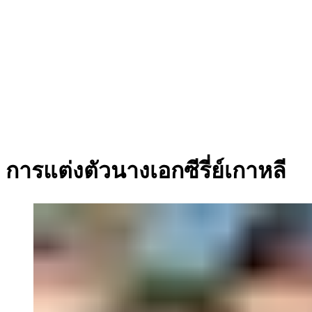
การแต่งตัวนางเอกซีรี่ย์เกาหลี