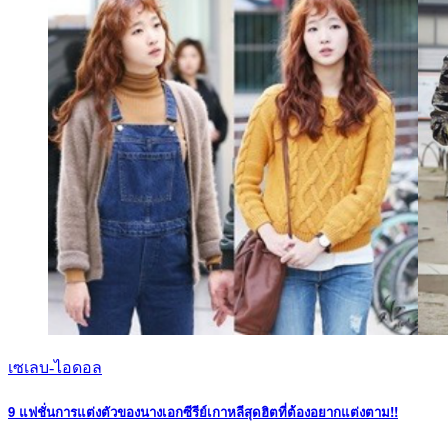
เซเลบ-ไอดอล
9 แฟชั่นการแต่งตัวของนางเอกซีรีย์เกาหลีสุดฮิตที่ต้องอยากแต่งตาม!!