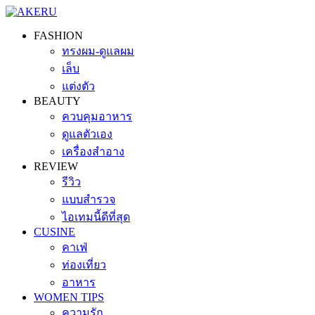
FASHION
ทรงผม-ดูแลผม
เล็บ
แต่งตัว
BEAUTY
ควบคุมอาหาร
ดูแลตัวเอง
เครื่องสำอาง
REVIEW
รีวิว
แบบสำรวจ
ไอเทมนี้ดีที่สุด
CUSINE
คาเฟ่
ท่องเที่ยว
อาหาร
WOMEN TIPS
ความรัก