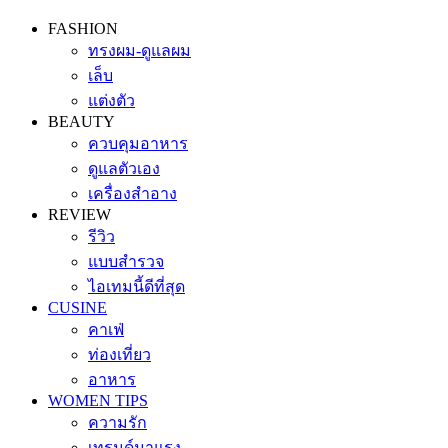
FASHION
ทรงผม-ดูแลผม
เล็บ
แต่งตัว
BEAUTY
ควบคุมอาหาร
ดูแลตัวเอง
เครื่องสำอาง
REVIEW
รีวิว
แบบสำรวจ
ไอเทมนี้ดีที่สุด
CUSINE
คาเฟ่
ท่องเที่ยว
อาหาร
WOMEN TIPS
ความรัก
เทรนด์มาแรง