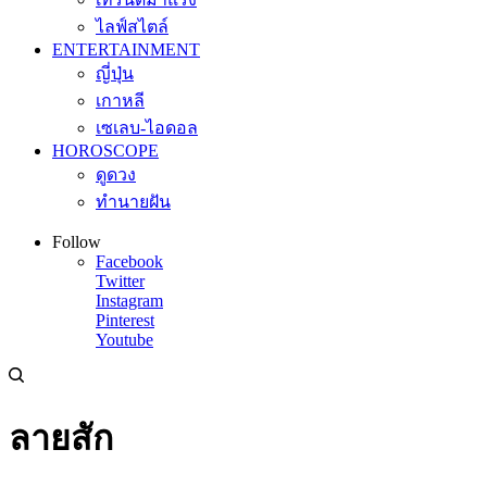
ไลฟ์สไตล์
ENTERTAINMENT
ญี่ปุ่น
เกาหลี
เซเลบ-ไอดอล
HOROSCOPE
ดูดวง
ทำนายฝัน
Follow
Facebook
Twitter
Instagram
Pinterest
Youtube
ลายสัก