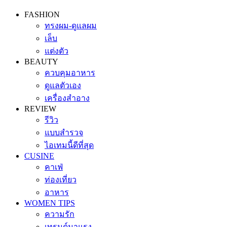
FASHION
ทรงผม-ดูแลผม
เล็บ
แต่งตัว
BEAUTY
ควบคุมอาหาร
ดูแลตัวเอง
เครื่องสำอาง
REVIEW
รีวิว
แบบสำรวจ
ไอเทมนี้ดีที่สุด
CUSINE
คาเฟ่
ท่องเที่ยว
อาหาร
WOMEN TIPS
ความรัก
เทรนด์มาแรง