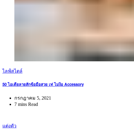
ไลฟ์สไตล์
50 ไอเดียลายสักข้อมือสวย เท่ ไม่ง้อ Accessory
กรกฎาคม 5, 2021
7 mins Read
แต่งตัว