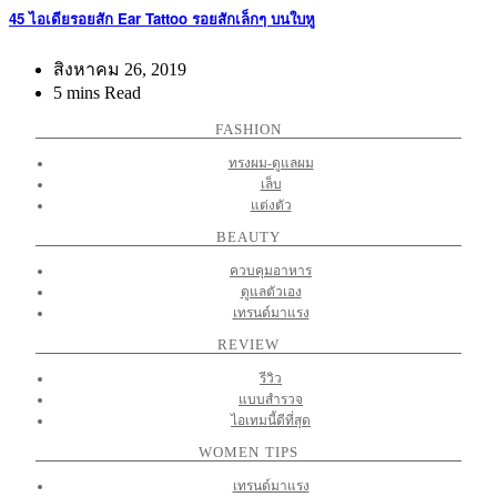
45 ไอเดียรอยสัก Ear Tattoo รอยสักเล็กๆ บนใบหู
สิงหาคม 26, 2019
5 mins Read
FASHION
ทรงผม-ดูแลผม
เล็บ
แต่งตัว
BEAUTY
ควบคุมอาหาร
ดูแลตัวเอง
เทรนด์มาแรง
REVIEW
รีวิว
แบบสำรวจ
ไอเทมนี้ดีที่สุด
WOMEN TIPS
เทรนด์มาแรง