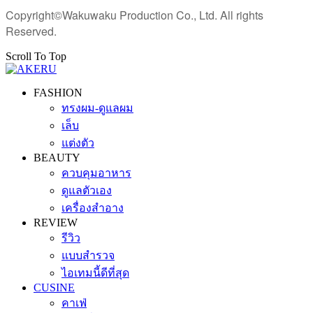
Copyright©Wakuwaku Production Co., Ltd. All rights
Reserved.
Scroll To Top
FASHION
ทรงผม-ดูแลผม
เล็บ
แต่งตัว
BEAUTY
ควบคุมอาหาร
ดูแลตัวเอง
เครื่องสำอาง
REVIEW
รีวิว
แบบสำรวจ
ไอเทมนี้ดีที่สุด
CUSINE
คาเฟ่