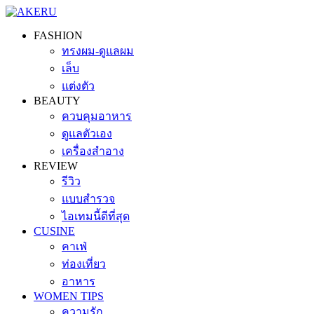
FASHION
ทรงผม-ดูแลผม
เล็บ
แต่งตัว
BEAUTY
ควบคุมอาหาร
ดูแลตัวเอง
เครื่องสำอาง
REVIEW
รีวิว
แบบสำรวจ
ไอเทมนี้ดีที่สุด
CUSINE
คาเฟ่
ท่องเที่ยว
อาหาร
WOMEN TIPS
ความรัก