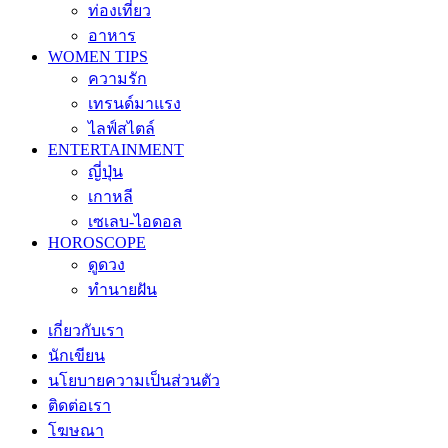
ท่องเที่ยว
อาหาร
WOMEN TIPS
ความรัก
เทรนด์มาแรง
ไลฟ์สไตล์
ENTERTAINMENT
ญี่ปุ่น
เกาหลี
เซเลบ-ไอดอล
HOROSCOPE
ดูดวง
ทำนายฝัน
เกี่ยวกับเรา
นักเขียน
นโยบายความเป็นส่วนตัว
ติดต่อเรา
โฆษณา