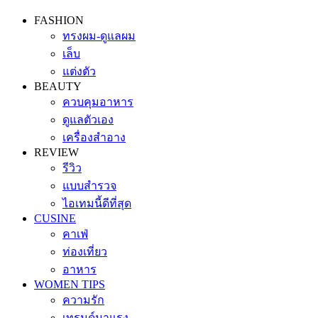
FASHION
ทรงผม-ดูแลผม
เล็บ
แต่งตัว
BEAUTY
ควบคุมอาหาร
ดูแลตัวเอง
เครื่องสำอาง
REVIEW
รีวิว
แบบสำรวจ
ไอเทมนี้ดีที่สุด
CUSINE
คาเฟ่
ท่องเที่ยว
อาหาร
WOMEN TIPS
ความรัก
เทรนด์มาแรง