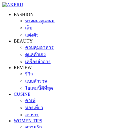
FASHION
ทรงผม-ดูแลผม
เล็บ
แต่งตัว
BEAUTY
ควบคุมอาหาร
ดูแลตัวเอง
เครื่องสำอาง
REVIEW
รีวิว
แบบสำรวจ
ไอเทมนี้ดีที่สุด
CUSINE
คาเฟ่
ท่องเที่ยว
อาหาร
WOMEN TIPS
ความรัก