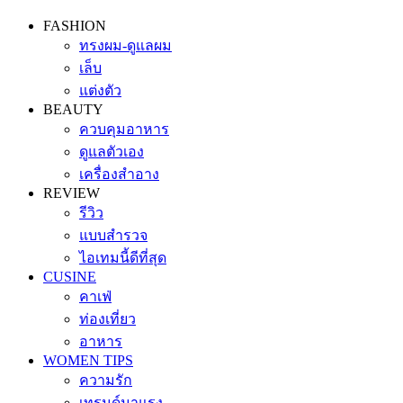
FASHION
ทรงผม-ดูแลผม
เล็บ
แต่งตัว
BEAUTY
ควบคุมอาหาร
ดูแลตัวเอง
เครื่องสำอาง
REVIEW
รีวิว
แบบสำรวจ
ไอเทมนี้ดีที่สุด
CUSINE
คาเฟ่
ท่องเที่ยว
อาหาร
WOMEN TIPS
ความรัก
เทรนด์มาแรง