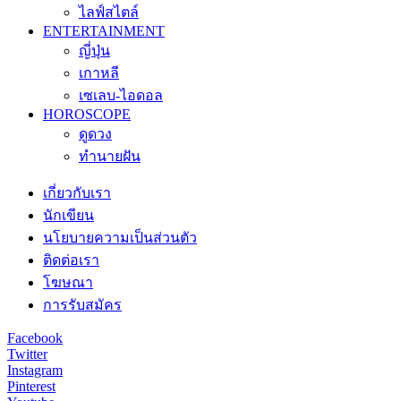
ไลฟ์สไตล์
ENTERTAINMENT
ญี่ปุ่น
เกาหลี
เซเลบ-ไอดอล
HOROSCOPE
ดูดวง
ทำนายฝัน
เกี่ยวกับเรา
นักเขียน
นโยบายความเป็นส่วนตัว
ติดต่อเรา
โฆษณา
การรับสมัคร
Facebook
Twitter
Instagram
Pinterest