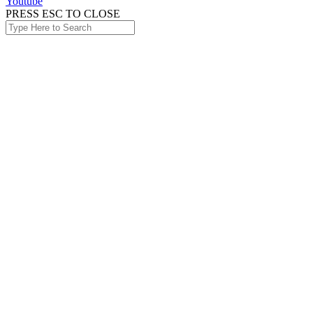
Youtube
PRESS ESC TO CLOSE