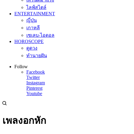
ไลฟ์สไตล์
ENTERTAINMENT
ญี่ปุ่น
เกาหลี
เซเลบ-ไอดอล
HOROSCOPE
ดูดวง
ทำนายฝัน
Follow
Facebook
Twitter
Instagram
Pinterest
Youtube
เพลงอกหัก