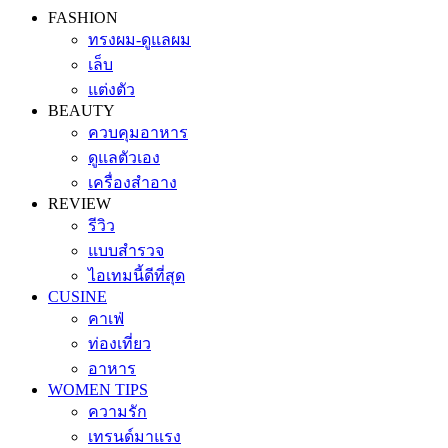
FASHION
ทรงผม-ดูแลผม
เล็บ
แต่งตัว
BEAUTY
ควบคุมอาหาร
ดูแลตัวเอง
เครื่องสำอาง
REVIEW
รีวิว
แบบสำรวจ
ไอเทมนี้ดีที่สุด
CUSINE
คาเฟ่
ท่องเที่ยว
อาหาร
WOMEN TIPS
ความรัก
เทรนด์มาแรง