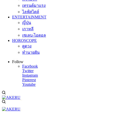
เทรนด์มาแรง
ไลฟ์สไตล์
ENTERTAINMENT
ญี่ปุ่น
เกาหลี
เซเลบ-ไอดอล
HOROSCOPE
ดูดวง
ทำนายฝัน
Follow
Facebook
Twitter
Instagram
Pinterest
Youtube