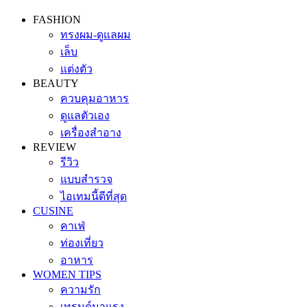
FASHION
ทรงผม-ดูแลผม
เล็บ
แต่งตัว
BEAUTY
ควบคุมอาหาร
ดูแลตัวเอง
เครื่องสำอาง
REVIEW
รีวิว
แบบสำรวจ
ไอเทมนี้ดีที่สุด
CUSINE
คาเฟ่
ท่องเที่ยว
อาหาร
WOMEN TIPS
ความรัก
เทรนด์มาแรง