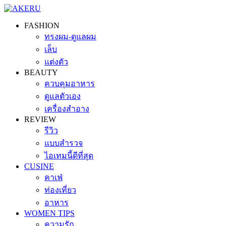
FASHION
ทรงผม-ดูแลผม
เล็บ
แต่งตัว
BEAUTY
ควบคุมอาหาร
ดูแลตัวเอง
เครื่องสำอาง
REVIEW
รีวิว
แบบสำรวจ
ไอเทมนี้ดีที่สุด
CUSINE
คาเฟ่
ท่องเที่ยว
อาหาร
WOMEN TIPS
ความรัก