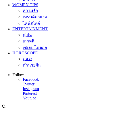
WOMEN TIPS
ความรัก
เทรนด์มาแรง
ไลฟ์สไตล์
ENTERTAINMENT
ญี่ปุ่น
เกาหลี
เซเลบ-ไอดอล
HOROSCOPE
ดูดวง
ทำนายฝัน
Follow
Facebook
Twitter
Instagram
Pinterest
Youtube