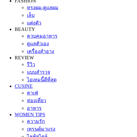
FASHION
ทรงผม-ดูแลผม
เล็บ
แต่งตัว
BEAUTY
ควบคุมอาหาร
ดูแลตัวเอง
เครื่องสำอาง
REVIEW
รีวิว
แบบสำรวจ
ไอเทมนี้ดีที่สุด
CUSINE
คาเฟ่
ท่องเที่ยว
อาหาร
WOMEN TIPS
ความรัก
เทรนด์มาแรง
ไลฟ์สไตล์