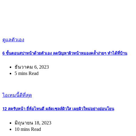
ดูแลตัวเอง
6 ขั้นตอนสปาหน้าด้วยตัวเอง ลดปัญหาผิวหน้าหมองคล้ำง่ายๆ ทำได้ที่บ้าน
ธันวาคม 6, 2023
5 mins Read
ไอเทมนี้ดีที่สุด
12 สครับหน้า ยี่ห้อไหนดี ผลัดเซลล์ผิวใส เผยผิวใหม่อย่างอ่อนโยน
มิถุนายน 18, 2023
10 mins Read