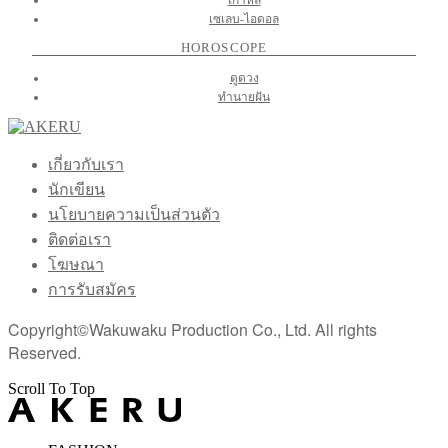
เซเลบ-ไอดอล
HOROSCOPE
ดูดวง
ทำนายฝัน
เกี่ยวกับเรา
นักเขียน
นโยบายความเป็นส่วนตัว
ติดต่อเรา
โฆษณา
การรับสมัคร
Copyright©Wakuwaku Production Co., Ltd. All rights
Reserved.
Scroll To Top