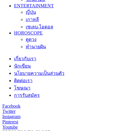
ENTERTAINMENT
ญี่ปุ่น
เกาหลี
เซเลบ-ไอดอล
HOROSCOPE
ดูดวง
ทำนายฝัน
เกี่ยวกับเรา
นักเขียน
นโยบายความเป็นส่วนตัว
ติดต่อเรา
โฆษณา
การรับสมัคร
Facebook
Twitter
Instagram
Pinterest
Youtube