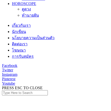
HOROSCOPE
ดูดวง
ทำนายฝัน
เกี่ยวกับเรา
นักเขียน
นโยบายความเป็นส่วนตัว
ติดต่อเรา
โฆษณา
การรับสมัคร
Facebook
Twitter
Instagram
Pinterest
Youtube
PRESS ESC TO CLOSE