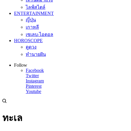
ไลฟ์สไตล์
ENTERTAINMENT
ญี่ปุ่น
เกาหลี
เซเลบ-ไอดอล
HOROSCOPE
ดูดวง
ทำนายฝัน
Follow
Facebook
Twitter
Instagram
Pinterest
Youtube
ทะเล