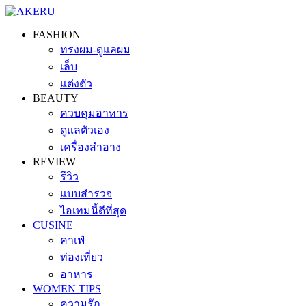
FASHION
ทรงผม-ดูแลผม
เล็บ
แต่งตัว
BEAUTY
ควบคุมอาหาร
ดูแลตัวเอง
เครื่องสำอาง
REVIEW
รีวิว
แบบสำรวจ
ไอเทมนี้ดีที่สุด
CUSINE
คาเฟ่
ท่องเที่ยว
อาหาร
WOMEN TIPS
ความรัก