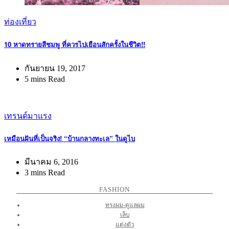
ท่องเที่ยว
10 หาดทรายสีชมพู ที่ควรไปเยือนสักครั้งในชีวิต!!
กันยายน 19, 2017
5 mins Read
เทรนด์มาแรง
เหมือนฝันที่เป็นจริง! “บ้านกลางทะเล” ในดูไบ
มีนาคม 6, 2016
3 mins Read
FASHION
ทรงผม-ดูแลผม
เล็บ
แต่งตัว