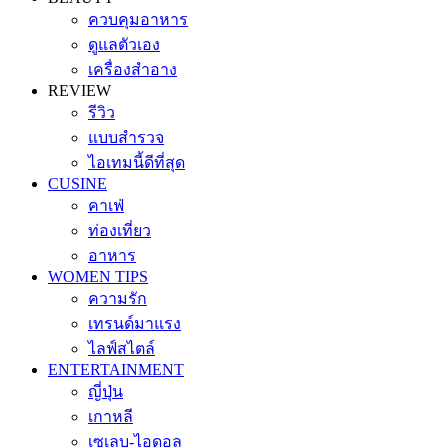
ควบคุมอาหาร
ดูแลตัวเอง
เครื่องสำอาง
REVIEW
รีวิว
แบบสำรวจ
ไอเทมนี้ดีที่สุด
CUSINE
คาเฟ่
ท่องเที่ยว
อาหาร
WOMEN TIPS
ความรัก
เทรนด์มาแรง
ไลฟ์สไตล์
ENTERTAINMENT
ญี่ปุ่น
เกาหลี
เซเลบ-ไอดอล