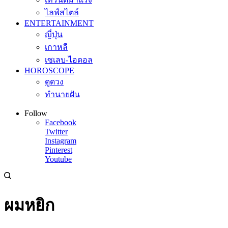
ไลฟ์สไตล์
ENTERTAINMENT
ญี่ปุ่น
เกาหลี
เซเลบ-ไอดอล
HOROSCOPE
ดูดวง
ทำนายฝัน
Follow
Facebook
Twitter
Instagram
Pinterest
Youtube
ผมหยิก