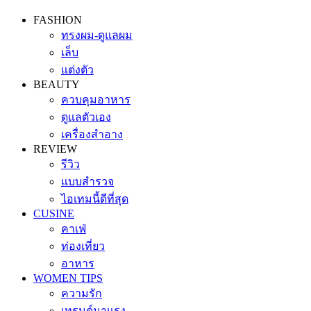
FASHION
ทรงผม-ดูแลผม
เล็บ
แต่งตัว
BEAUTY
ควบคุมอาหาร
ดูแลตัวเอง
เครื่องสำอาง
REVIEW
รีวิว
แบบสำรวจ
ไอเทมนี้ดีที่สุด
CUSINE
คาเฟ่
ท่องเที่ยว
อาหาร
WOMEN TIPS
ความรัก
เทรนด์มาแรง