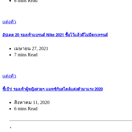
8 mins Read
แต่งตัว
อัปเดต 20 รองเท้าแบรนด์ Nike 2021 ซื้อไว้แล้วดีไม่มีตกเทรนด์
เมษายน 27, 2021
7 mins Read
แต่งตัว
ชี้เป้า! รองเท้าผู้หญิงสวยๆ แมทช์กับสไตล์แต่งตัวมาแรง 2020
สิงหาคม 11, 2020
6 mins Read