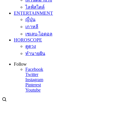
ไลฟ์สไตล์
ENTERTAINMENT
ญี่ปุ่น
เกาหลี
เซเลบ-ไอดอล
HOROSCOPE
ดูดวง
ทำนายฝัน
Follow
Facebook
Twitter
Instagram
Pinterest
Youtube