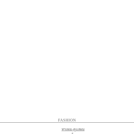
FASHION
ทรงผม-ดูแลผม