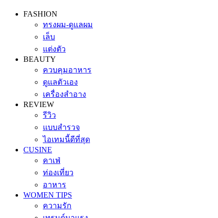
FASHION
ทรงผม-ดูแลผม
เล็บ
แต่งตัว
BEAUTY
ควบคุมอาหาร
ดูแลตัวเอง
เครื่องสำอาง
REVIEW
รีวิว
แบบสำรวจ
ไอเทมนี้ดีที่สุด
CUSINE
คาเฟ่
ท่องเที่ยว
อาหาร
WOMEN TIPS
ความรัก
เทรนด์มาแรง