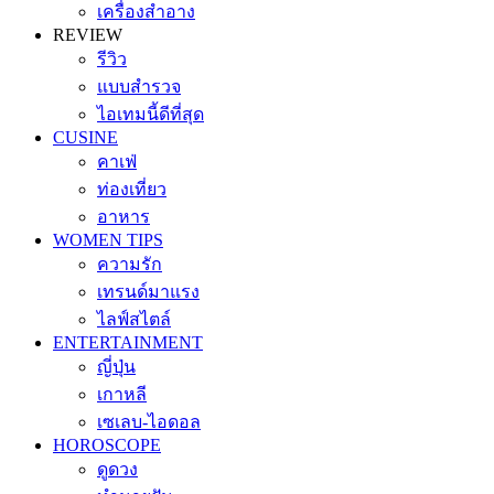
เครื่องสำอาง
REVIEW
รีวิว
แบบสำรวจ
ไอเทมนี้ดีที่สุด
CUSINE
คาเฟ่
ท่องเที่ยว
อาหาร
WOMEN TIPS
ความรัก
เทรนด์มาแรง
ไลฟ์สไตล์
ENTERTAINMENT
ญี่ปุ่น
เกาหลี
เซเลบ-ไอดอล
HOROSCOPE
ดูดวง