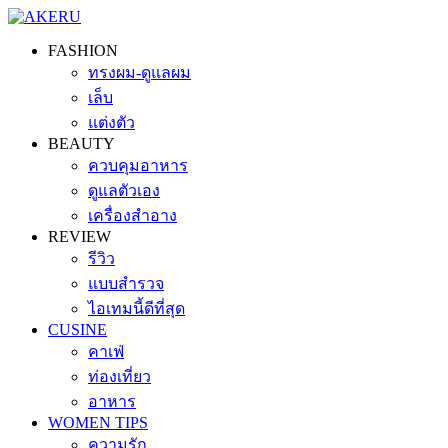
FASHION
ทรงผม-ดูแลผม
เล็บ
แต่งตัว
BEAUTY
ควบคุมอาหาร
ดูแลตัวเอง
เครื่องสำอาง
REVIEW
รีวิว
แบบสำรวจ
ไอเทมนี้ดีที่สุด
CUSINE
คาเฟ่
ท่องเที่ยว
อาหาร
WOMEN TIPS
ความรัก