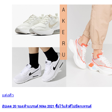
แต่งตัว
อัปเดต 20 รองเท้าแบรนด์ Nike 2021 ซื้อไว้แล้วดีไม่มีตกเทรนด์