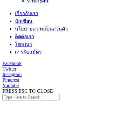
ทำนายฝัน
เกี่ยวกับเรา
นักเขียน
นโยบายความเป็นส่วนตัว
ติดต่อเรา
โฆษณา
การรับสมัคร
Facebook
Twitter
Instagram
Pinterest
Youtube
PRESS ESC TO CLOSE