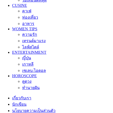
ไอเทมนี้ดีที่สุด
CUSINE
คาเฟ่
ท่องเที่ยว
อาหาร
WOMEN TIPS
ความรัก
เทรนด์มาแรง
ไลฟ์สไตล์
ENTERTAINMENT
ญี่ปุ่น
เกาหลี
เซเลบ-ไอดอล
HOROSCOPE
ดูดวง
ทำนายฝัน
เกี่ยวกับเรา
นักเขียน
นโยบายความเป็นส่วนตัว