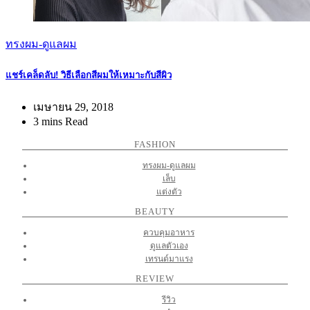
ทรงผม-ดูแลผม
แชร์เคล็ดลับ! วิธีเลือกสีผมให้เหมาะกับสีผิว
เมษายน 29, 2018
3 mins Read
FASHION
ทรงผม-ดูแลผม
เล็บ
แต่งตัว
BEAUTY
ควบคุมอาหาร
ดูแลตัวเอง
เทรนด์มาแรง
REVIEW
รีวิว