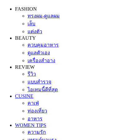
FASHION
ทรงผม-ดูแลผม
เล็บ
แต่งตัว
BEAUTY
ควบคุมอาหาร
ดูแลตัวเอง
เครื่องสำอาง
REVIEW
รีวิว
แบบสำรวจ
ไอเทมนี้ดีที่สุด
CUSINE
คาเฟ่
ท่องเที่ยว
อาหาร
WOMEN TIPS
ความรัก
เทรนด์มาแรง