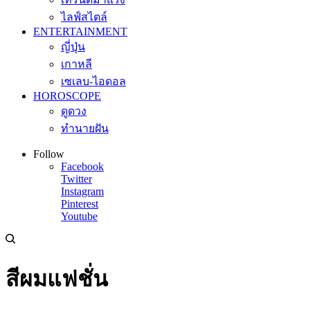
ไลฟ์สไตล์
ENTERTAINMENT
ญี่ปุ่น
เกาหลี
เซเลบ-ไอดอล
HOROSCOPE
ดูดวง
ทำนายฝัน
Follow
Facebook
Twitter
Instagram
Pinterest
Youtube
สีผมแฟชั่น