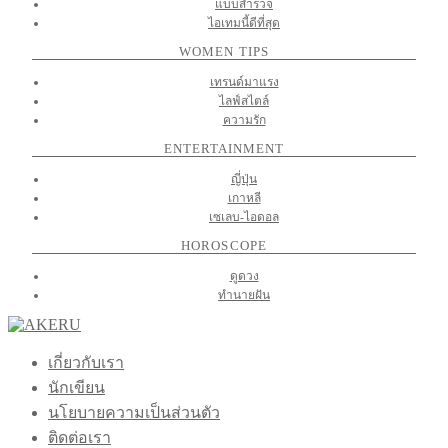
แบบสำรวจ
ไอเทมนี้ดีที่สุด
WOMEN TIPS
เทรนด์มาแรง
ไลฟ์สไตล์
ความรัก
ENTERTAINMENT
ญี่ปุ่น
เกาหลี
เซเลบ-ไอดอล
HOROSCOPE
ดูดวง
ทำนายฝัน
เกี่ยวกับเรา
นักเขียน
นโยบายความเป็นส่วนตัว
ติดต่อเรา