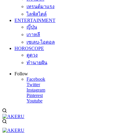
เทรนด์มาแรง
ไลฟ์สไตล์
ENTERTAINMENT
ญี่ปุ่น
เกาหลี
เซเลบ-ไอดอล
HOROSCOPE
ดูดวง
ทำนายฝัน
Follow
Facebook
Twitter
Instagram
Pinterest
Youtube