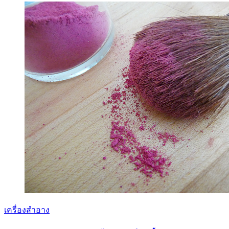
เครื่องสำอาง