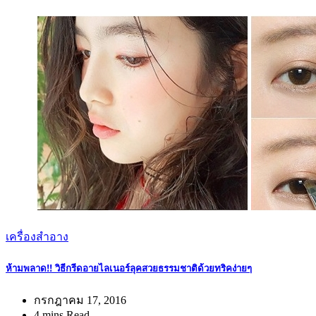
เครื่องสำอาง
ห้ามพลาด!! วิธีกรีดอายไลเนอร์ลุคสวยธรรมชาติด้วยทริคง่ายๆ
กรกฎาคม 17, 2016
4 mins Read