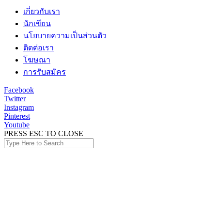
เกี่ยวกับเรา
นักเขียน
นโยบายความเป็นส่วนตัว
ติดต่อเรา
โฆษณา
การรับสมัคร
Facebook
Twitter
Instagram
Pinterest
Youtube
PRESS ESC TO CLOSE