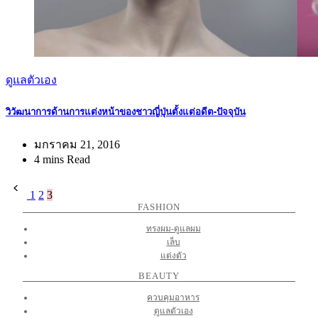
ดูแลตัวเอง
วิวัฒนาการด้านการแต่งหน้าของชาวญี่ปุ่นตั้งแต่อดีต-ปัจจุบัน
มกราคม 21, 2016
4 mins Read
Posts
1
2
3
pagination
FASHION
ทรงผม-ดูแลผม
เล็บ
แต่งตัว
BEAUTY
ควบคุมอาหาร
ดูแลตัวเอง