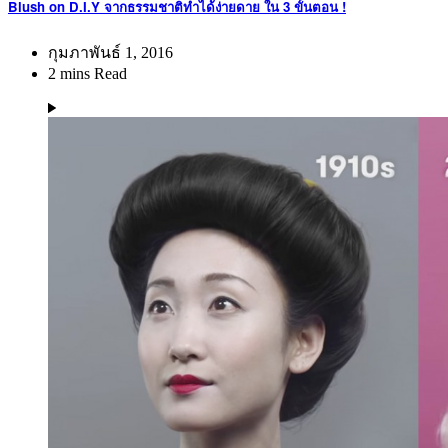
Blush on D.I.Y จากธรรมชาติทำได้ง่ายดาย ใน 3 ขั้นตอน !
กุมภาพันธ์ 1, 2016
2 mins Read