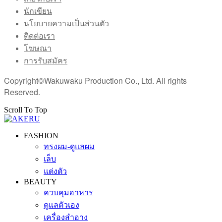
นักเขียน
นโยบายความเป็นส่วนตัว
ติดต่อเรา
โฆษณา
การรับสมัคร
Copyright©Wakuwaku Production Co., Ltd. All rights
Reserved.
Scroll To Top
FASHION
ทรงผม-ดูแลผม
เล็บ
แต่งตัว
BEAUTY
ควบคุมอาหาร
ดูแลตัวเอง
เครื่องสำอาง