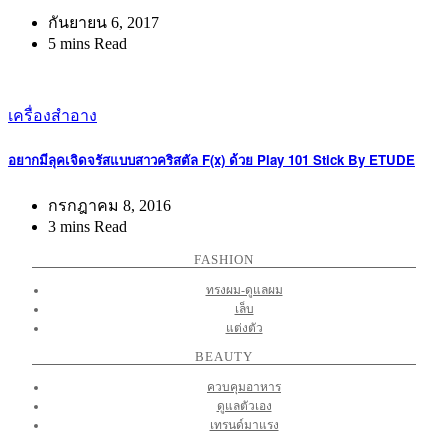
กันยายน 6, 2017
5 mins Read
เครื่องสำอาง
อยากมีลุคเจิดจรัสแบบสาวคริสตัล F(x) ด้วย Play 101 Stick By ETUDE
กรกฎาคม 8, 2016
3 mins Read
FASHION
ทรงผม-ดูแลผม
เล็บ
แต่งตัว
BEAUTY
ควบคุมอาหาร
ดูแลตัวเอง
เทรนด์มาแรง