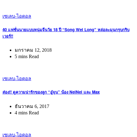
เซเลบ-ไอดอล
40 แฟชั่นนายแบบหนุ่มจีนวัย 18 ปี “Song Wei Long” หล่อละมุนกรุบกริบ
เวอร์!!
มกราคม 12, 2018
5 mins Read
เซเลบ-ไอดอล
ส่อง!! ดูความน่ารักของลูก “อู๋จุน” น้อง NeiNei และ Max
ธันวาคม 6, 2017
4 mins Read
เซเลบ-ไอดอล