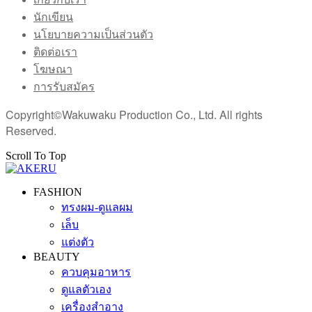
นักเขียน
นโยบายความเป็นส่วนตัว
ติดต่อเรา
โฆษณา
การรับสมัคร
Copyright©Wakuwaku Production Co., Ltd. All rights
Reserved.
Scroll To Top
FASHION
ทรงผม-ดูแลผม
เล็บ
แต่งตัว
BEAUTY
ควบคุมอาหาร
ดูแลตัวเอง
เครื่องสำอาง