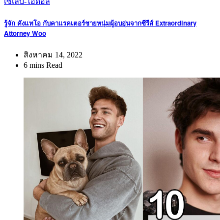
เซเลบ-ไอดอล
รู้จัก คังแทโอ กับคาแรคเตอร์ชายหนุ่มผู้อบอุ่นจากซีรีส์ Extraordinary
Attorney Woo
สิงหาคม 14, 2022
6 mins Read