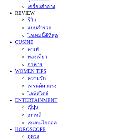
เครื่องสำอาง
REVIEW
รีวิว
แบบสำรวจ
ไอเทมนี้ดีที่สุด
CUSINE
คาเฟ่
ท่องเที่ยว
อาหาร
WOMEN TIPS
ความรัก
เทรนด์มาแรง
ไลฟ์สไตล์
ENTERTAINMENT
ญี่ปุ่น
เกาหลี
เซเลบ-ไอดอล
HOROSCOPE
ดูดวง