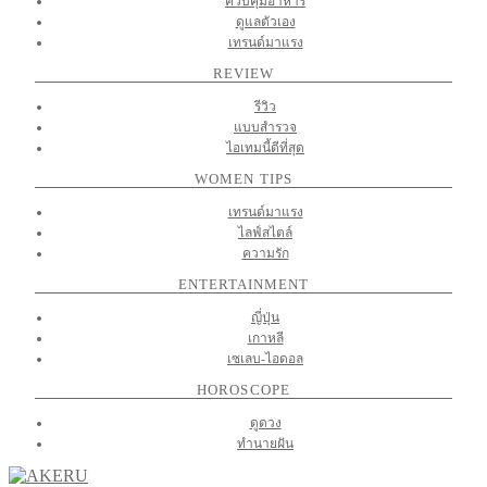
ควบคุมอาหาร
ดูแลตัวเอง
เทรนด์มาแรง
REVIEW
รีวิว
แบบสำรวจ
ไอเทมนี้ดีที่สุด
WOMEN TIPS
เทรนด์มาแรง
ไลฟ์สไตล์
ความรัก
ENTERTAINMENT
ญี่ปุ่น
เกาหลี
เซเลบ-ไอดอล
HOROSCOPE
ดูดวง
ทำนายฝัน