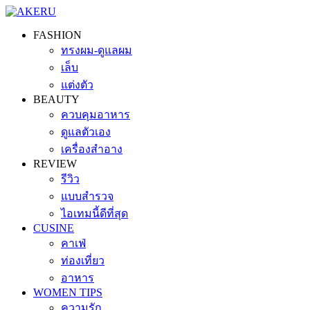
FASHION
ทรงผม-ดูแลผม
เล็บ
แต่งตัว
BEAUTY
ควบคุมอาหาร
ดูแลตัวเอง
เครื่องสำอาง
REVIEW
รีวิว
แบบสำรวจ
ไอเทมนี้ดีที่สุด
CUSINE
คาเฟ่
ท่องเที่ยว
อาหาร
WOMEN TIPS
ความรัก