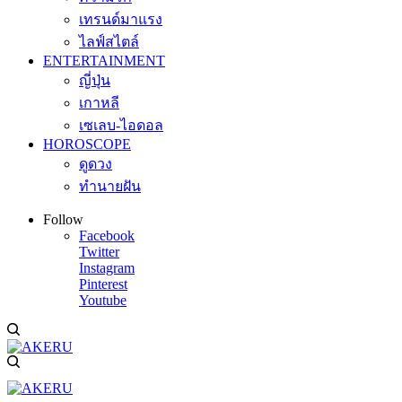
เทรนด์มาแรง
ไลฟ์สไตล์
ENTERTAINMENT
ญี่ปุ่น
เกาหลี
เซเลบ-ไอดอล
HOROSCOPE
ดูดวง
ทำนายฝัน
Follow
Facebook
Twitter
Instagram
Pinterest
Youtube