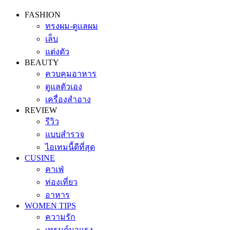
FASHION
ทรงผม-ดูแลผม
เล็บ
แต่งตัว
BEAUTY
ควบคุมอาหาร
ดูแลตัวเอง
เครื่องสำอาง
REVIEW
รีวิว
แบบสำรวจ
ไอเทมนี้ดีที่สุด
CUSINE
คาเฟ่
ท่องเที่ยว
อาหาร
WOMEN TIPS
ความรัก
เทรนด์มาแรง