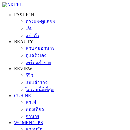
FASHION
ทรงผม-ดูแลผม
เล็บ
แต่งตัว
BEAUTY
ควบคุมอาหาร
ดูแลตัวเอง
เครื่องสำอาง
REVIEW
รีวิว
แบบสำรวจ
ไอเทมนี้ดีที่สุด
CUSINE
คาเฟ่
ท่องเที่ยว
อาหาร
WOMEN TIPS
ความรัก