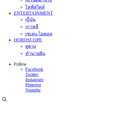
ไลฟ์สไตล์
ENTERTAINMENT
ญี่ปุ่น
เกาหลี
เซเลบ-ไอดอล
HOROSCOPE
ดูดวง
ทำนายฝัน
Follow
Facebook
Twitter
Instagram
Pinterest
Youtube