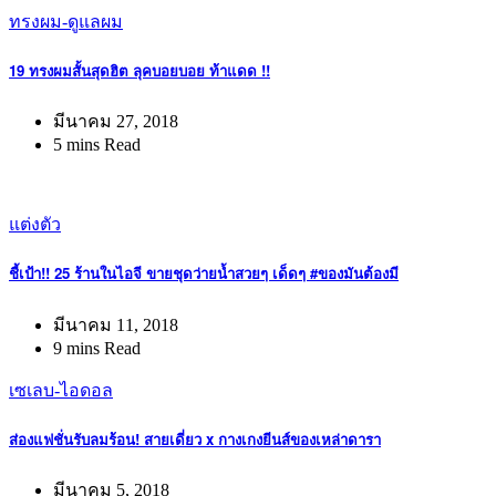
ทรงผม-ดูแลผม
19 ทรงผมสั้นสุดฮิต ลุคบอยบอย ท้าแดด !!
มีนาคม 27, 2018
5 mins Read
แต่งตัว
ชี้เป้า!! 25 ร้านในไอจี ขายชุดว่ายน้ำสวยๆ เด็ดๆ #ของมันต้องมี
มีนาคม 11, 2018
9 mins Read
เซเลบ-ไอดอล
ส่องแฟชั่นรับลมร้อน! สายเดี่ยว x กางเกงยีนส์ของเหล่าดารา
มีนาคม 5, 2018