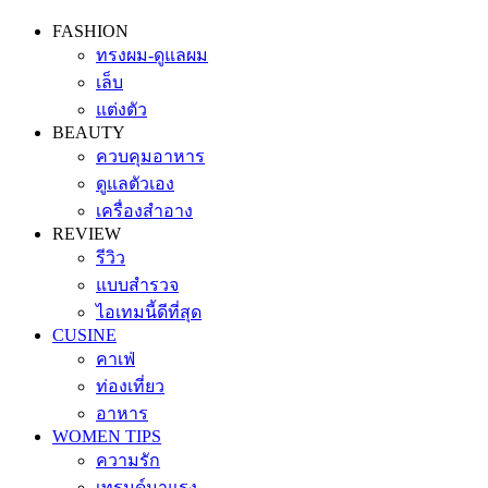
FASHION
ทรงผม-ดูแลผม
เล็บ
แต่งตัว
BEAUTY
ควบคุมอาหาร
ดูแลตัวเอง
เครื่องสำอาง
REVIEW
รีวิว
แบบสำรวจ
ไอเทมนี้ดีที่สุด
CUSINE
คาเฟ่
ท่องเที่ยว
อาหาร
WOMEN TIPS
ความรัก
เทรนด์มาแรง