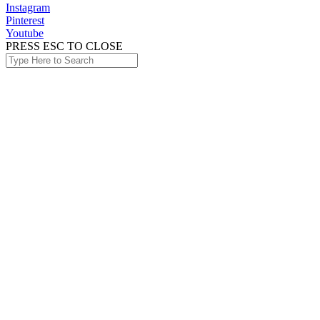
Instagram
Pinterest
Youtube
PRESS ESC TO CLOSE