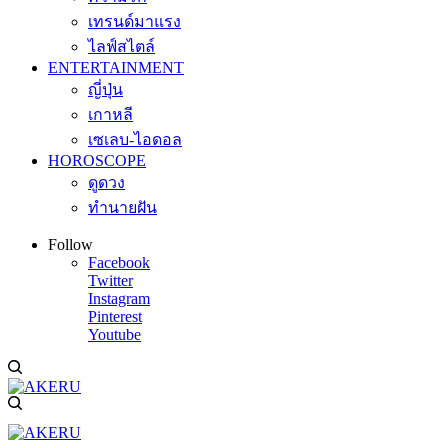
เทรนด์มาแรง
ไลฟ์สไตล์
ENTERTAINMENT
ญี่ปุ่น
เกาหลี
เซเลบ-ไอดอล
HOROSCOPE
ดูดวง
ทำนายฝัน
Follow
Facebook
Twitter
Instagram
Pinterest
Youtube