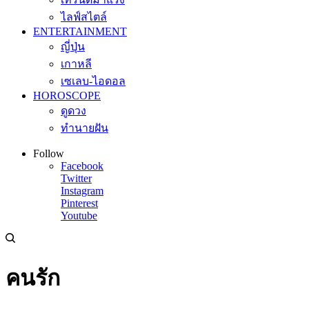
ไลฟ์สไตล์
ENTERTAINMENT
ญี่ปุ่น
เกาหลี
เซเลบ-ไอดอล
HOROSCOPE
ดูดวง
ทำนายฝัน
Follow
Facebook
Twitter
Instagram
Pinterest
Youtube
คนรัก