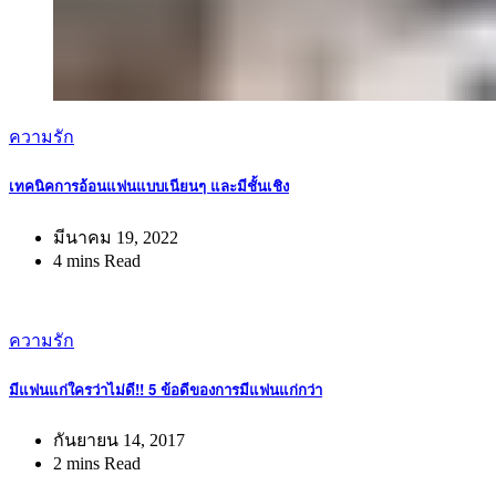
ความรัก
เทคนิคการอ้อนแฟนแบบเนียนๆ และมีชั้นเชิง
มีนาคม 19, 2022
4 mins Read
ความรัก
มีแฟนแก่ใครว่าไม่ดี!! 5 ข้อดีของการมีแฟนแก่กว่า
กันยายน 14, 2017
2 mins Read