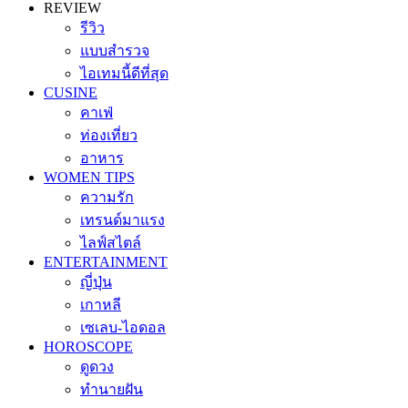
REVIEW
รีวิว
แบบสำรวจ
ไอเทมนี้ดีที่สุด
CUSINE
คาเฟ่
ท่องเที่ยว
อาหาร
WOMEN TIPS
ความรัก
เทรนด์มาแรง
ไลฟ์สไตล์
ENTERTAINMENT
ญี่ปุ่น
เกาหลี
เซเลบ-ไอดอล
HOROSCOPE
ดูดวง
ทำนายฝัน