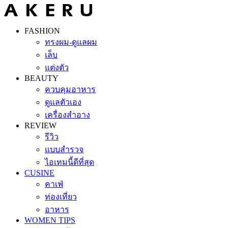
FASHION
ทรงผม-ดูแลผม
เล็บ
แต่งตัว
BEAUTY
ควบคุมอาหาร
ดูแลตัวเอง
เครื่องสำอาง
REVIEW
รีวิว
แบบสำรวจ
ไอเทมนี้ดีที่สุด
CUSINE
คาเฟ่
ท่องเที่ยว
อาหาร
WOMEN TIPS