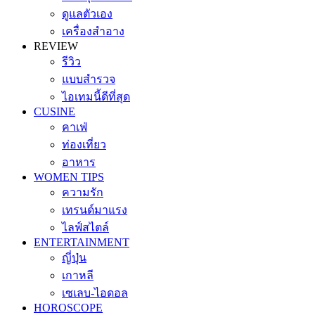
ดูแลตัวเอง
เครื่องสำอาง
REVIEW
รีวิว
แบบสำรวจ
ไอเทมนี้ดีที่สุด
CUSINE
คาเฟ่
ท่องเที่ยว
อาหาร
WOMEN TIPS
ความรัก
เทรนด์มาแรง
ไลฟ์สไตล์
ENTERTAINMENT
ญี่ปุ่น
เกาหลี
เซเลบ-ไอดอล
HOROSCOPE