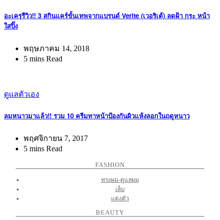
อะเครุรีวิว!! 3 สกินแคร์ขั้นเทพจากแบรนด์ Verite (เวอริเต้) ลดฝ้า กระ หน้า
ใสปิ๊ง
พฤษภาคม 14, 2018
5 mins Read
ดูแลตัวเอง
ลมหนาวมาแล้ว!! รวม 10 ครีมทาหน้าป้องกันผิวแห้งลอกในฤดูหนาว
พฤศจิกายน 7, 2017
5 mins Read
FASHION
ทรงผม-ดูแลผม
เล็บ
แต่งตัว
BEAUTY