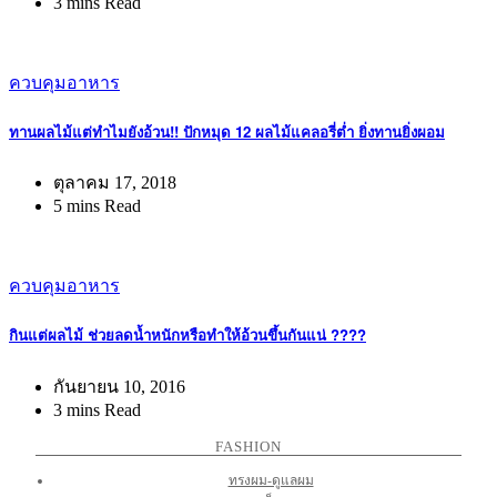
3 mins Read
ควบคุมอาหาร
ทานผลไม้แต่ทำไมยังอ้วน!! ปักหมุด 12 ผลไม้แคลอรี่ต่ำ ยิ่งทานยิ่งผอม
ตุลาคม 17, 2018
5 mins Read
ควบคุมอาหาร
กินแต่ผลไม้ ช่วยลดน้ำหนักหรือทำให้อ้วนขึ้นกันแน่ ????
กันยายน 10, 2016
3 mins Read
FASHION
ทรงผม-ดูแลผม