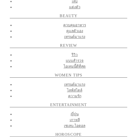
เล็บ
แต่งตัว
BEAUTY
ควบคุมอาหาร
ดูแลตัวเอง
เทรนด์มาแรง
REVIEW
รีวิว
แบบสำรวจ
ไอเทมนี้ดีที่สุด
WOMEN TIPS
เทรนด์มาแรง
ไลฟ์สไตล์
ความรัก
ENTERTAINMENT
ญี่ปุ่น
เกาหลี
เซเลบ-ไอดอล
HOROSCOPE