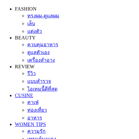
FASHION
ทรงผม-ดูแลผม
เล็บ
แต่งตัว
BEAUTY
ควบคุมอาหาร
ดูแลตัวเอง
เครื่องสำอาง
REVIEW
รีวิว
แบบสำรวจ
ไอเทมนี้ดีที่สุด
CUSINE
คาเฟ่
ท่องเที่ยว
อาหาร
WOMEN TIPS
ความรัก
เทรนด์มาแรง