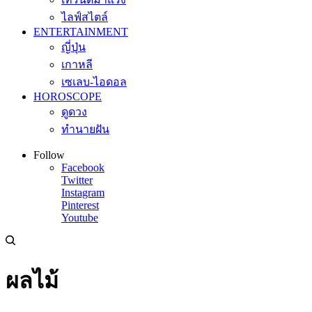
ไลฟ์สไตล์
ENTERTAINMENT
ญี่ปุ่น
เกาหลี
เซเลบ-ไอดอล
HOROSCOPE
ดูดวง
ทำนายฝัน
Follow
Facebook
Twitter
Instagram
Pinterest
Youtube
ผลไม้