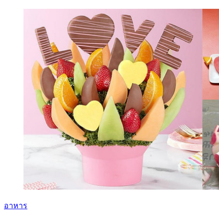
อาหาร