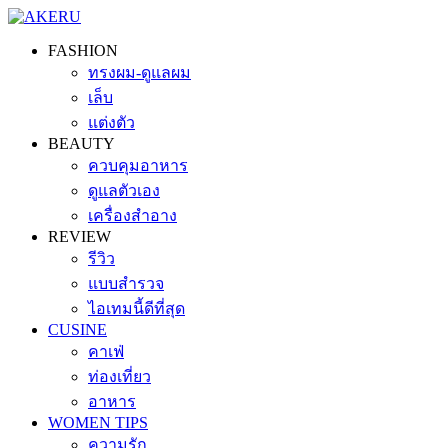
FASHION
ทรงผม-ดูแลผม
เล็บ
แต่งตัว
BEAUTY
ควบคุมอาหาร
ดูแลตัวเอง
เครื่องสำอาง
REVIEW
รีวิว
แบบสำรวจ
ไอเทมนี้ดีที่สุด
CUSINE
คาเฟ่
ท่องเที่ยว
อาหาร
WOMEN TIPS
ความรัก