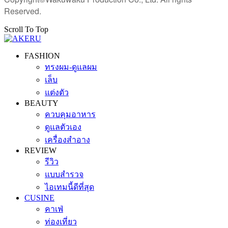
Reserved.
Scroll To Top
FASHION
ทรงผม-ดูแลผม
เล็บ
แต่งตัว
BEAUTY
ควบคุมอาหาร
ดูแลตัวเอง
เครื่องสำอาง
REVIEW
รีวิว
แบบสำรวจ
ไอเทมนี้ดีที่สุด
CUSINE
คาเฟ่
ท่องเที่ยว