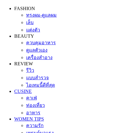
FASHION
ทรงผม-ดูแลผม
เล็บ
แต่งตัว
BEAUTY
ควบคุมอาหาร
ดูแลตัวเอง
เครื่องสำอาง
REVIEW
รีวิว
แบบสำรวจ
ไอเทมนี้ดีที่สุด
CUSINE
คาเฟ่
ท่องเที่ยว
อาหาร
WOMEN TIPS
ความรัก
เทรนด์มาแรง