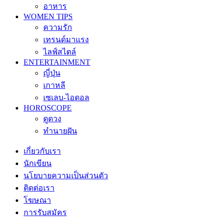
อาหาร
WOMEN TIPS
ความรัก
เทรนด์มาแรง
ไลฟ์สไตล์
ENTERTAINMENT
ญี่ปุ่น
เกาหลี
เซเลบ-ไอดอล
HOROSCOPE
ดูดวง
ทำนายฝัน
เกี่ยวกับเรา
นักเขียน
นโยบายความเป็นส่วนตัว
ติดต่อเรา
โฆษณา
การรับสมัคร