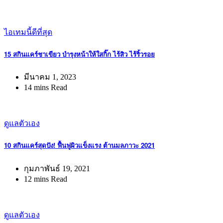
ไอเทมนี้ดีที่สุด
15 สกินแคร์ชาเขียว บำรุงหน้าให้ใสกิ๊ก ไร้สิว ไร้ริ้วรอย
มีนาคม 1, 2023
14 mins Read
ดูแลตัวเอง
10 สกินแคร์สุดปัง! ฟื้นฟูผิวแข็งแรง ต้านมลภาวะ 2021
กุมภาพันธ์ 19, 2021
12 mins Read
ดูแลตัวเอง