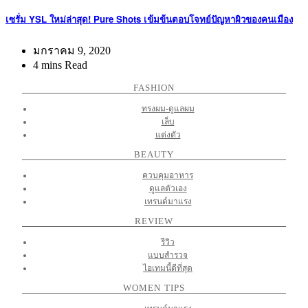
เซรั่ม YSL ใหม่ล่าสุด! Pure Shots เข้มข้นตอบโจทย์ปัญหาผิวของคนเมือง
มกราคม 9, 2020
4 mins Read
FASHION
ทรงผม-ดูแลผม
เล็บ
แต่งตัว
BEAUTY
ควบคุมอาหาร
ดูแลตัวเอง
เทรนด์มาแรง
REVIEW
รีวิว
แบบสำรวจ
ไอเทมนี้ดีที่สุด
WOMEN TIPS