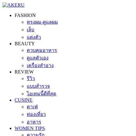
FASHION
ทรงผม-ดูแลผม
เล็บ
แต่งตัว
BEAUTY
ควบคุมอาหาร
ดูแลตัวเอง
เครื่องสำอาง
REVIEW
รีวิว
แบบสำรวจ
ไอเทมนี้ดีที่สุด
CUSINE
คาเฟ่
ท่องเที่ยว
อาหาร
WOMEN TIPS
ความรัก