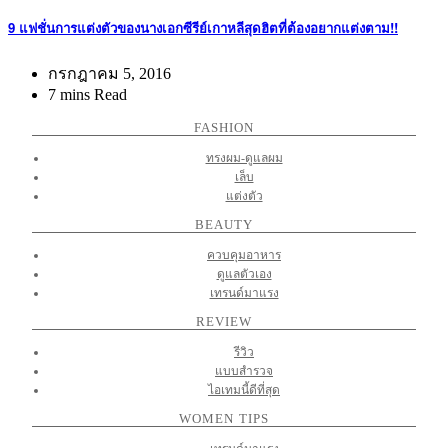
9 แฟชั่นการแต่งตัวของนางเอกซีรีย์เกาหลีสุดฮิตที่ต้องอยากแต่งตาม!!
กรกฎาคม 5, 2016
7 mins Read
FASHION
ทรงผม-ดูแลผม
เล็บ
แต่งตัว
BEAUTY
ควบคุมอาหาร
ดูแลตัวเอง
เทรนด์มาแรง
REVIEW
รีวิว
แบบสำรวจ
ไอเทมนี้ดีที่สุด
WOMEN TIPS