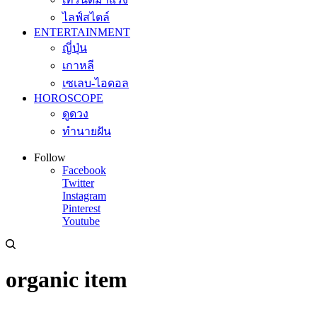
ไลฟ์สไตล์
ENTERTAINMENT
ญี่ปุ่น
เกาหลี
เซเลบ-ไอดอล
HOROSCOPE
ดูดวง
ทำนายฝัน
Follow
Facebook
Twitter
Instagram
Pinterest
Youtube
organic item