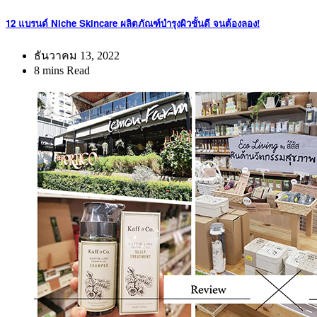
12 แบรนด์ Niche Skincare ผลิตภัณฑ์บำรุงผิวชั้นดี จนต้องลอง!
ธันวาคม 13, 2022
8 mins Read