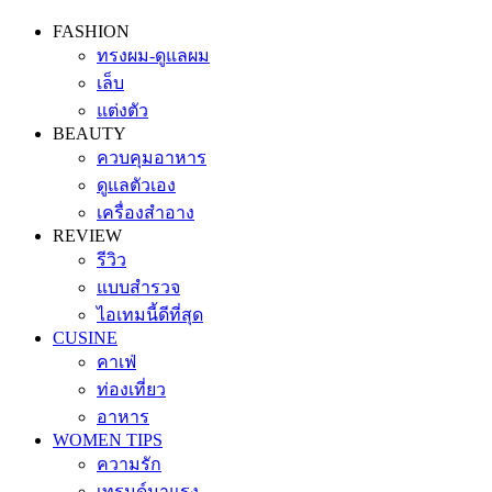
FASHION
ทรงผม-ดูแลผม
เล็บ
แต่งตัว
BEAUTY
ควบคุมอาหาร
ดูแลตัวเอง
เครื่องสำอาง
REVIEW
รีวิว
แบบสำรวจ
ไอเทมนี้ดีที่สุด
CUSINE
คาเฟ่
ท่องเที่ยว
อาหาร
WOMEN TIPS
ความรัก
เทรนด์มาแรง