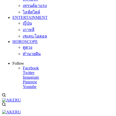
เทรนด์มาแรง
ไลฟ์สไตล์
ENTERTAINMENT
ญี่ปุ่น
เกาหลี
เซเลบ-ไอดอล
HOROSCOPE
ดูดวง
ทำนายฝัน
Follow
Facebook
Twitter
Instagram
Pinterest
Youtube