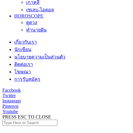
เกาหลี
เซเลบ-ไอดอล
HOROSCOPE
ดูดวง
ทำนายฝัน
เกี่ยวกับเรา
นักเขียน
นโยบายความเป็นส่วนตัว
ติดต่อเรา
โฆษณา
การรับสมัคร
Facebook
Twitter
Instagram
Pinterest
Youtube
PRESS ESC TO CLOSE