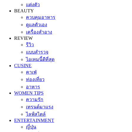
แต่งตัว
BEAUTY
ควบคุมอาหาร
ดูแลตัวเอง
เครื่องสำอาง
REVIEW
รีวิว
แบบสำรวจ
ไอเทมนี้ดีที่สุด
CUSINE
คาเฟ่
ท่องเที่ยว
อาหาร
WOMEN TIPS
ความรัก
เทรนด์มาแรง
ไลฟ์สไตล์
ENTERTAINMENT
ญี่ปุ่น