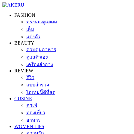
FASHION
ทรงผม-ดูแลผม
เล็บ
แต่งตัว
BEAUTY
ควบคุมอาหาร
ดูแลตัวเอง
เครื่องสำอาง
REVIEW
รีวิว
แบบสำรวจ
ไอเทมนี้ดีที่สุด
CUSINE
คาเฟ่
ท่องเที่ยว
อาหาร
WOMEN TIPS
ความรัก