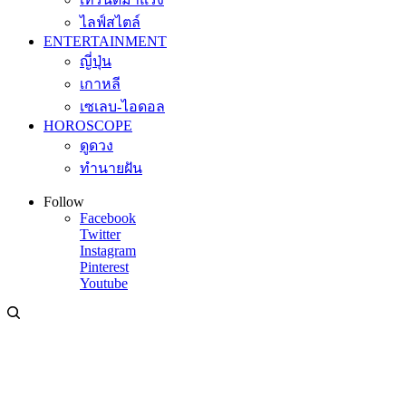
ไลฟ์สไตล์
ENTERTAINMENT
ญี่ปุ่น
เกาหลี
เซเลบ-ไอดอล
HOROSCOPE
ดูดวง
ทำนายฝัน
Follow
Facebook
Twitter
Instagram
Pinterest
Youtube