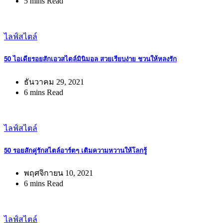
5 mins Read
ไลฟ์สไตล์
50 ไอเดียรอยสักเอวสไตล์มินิมอล สวยเรียบง่าย ชวนให้หลงรัก
ธันวาคม 29, 2021
6 mins Read
ไลฟ์สไตล์
50 รอยสักคู่รักสไตล์อาร์ตๆ เติมความหวานให้โลกรู้
พฤศจิกายน 10, 2021
6 mins Read
ไลฟ์สไตล์