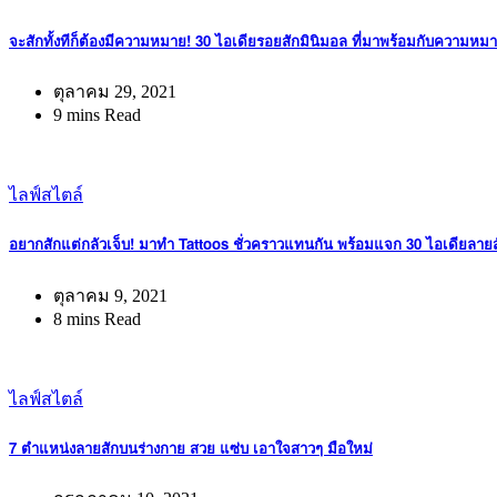
จะสักทั้งทีก็ต้องมีความหมาย! 30 ไอเดียรอยสักมินิมอล ที่มาพร้อมกับความหมา
ตุลาคม 29, 2021
9 mins Read
ไลฟ์สไตล์
อยากสักแต่กลัวเจ็บ! มาทำ Tattoos ชั่วคราวแทนกัน พร้อมแจก 30 ไอเดียลายสั
ตุลาคม 9, 2021
8 mins Read
ไลฟ์สไตล์
7 ตำแหน่งลายสักบนร่างกาย สวย แซ่บ เอาใจสาวๆ มือใหม่