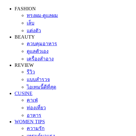
FASHION
ทรงผม-ดูแลผม
เล็บ
แต่งตัว
BEAUTY
ควบคุมอาหาร
ดูแลตัวเอง
เครื่องสำอาง
REVIEW
รีวิว
แบบสำรวจ
ไอเทมนี้ดีที่สุด
CUSINE
คาเฟ่
ท่องเที่ยว
อาหาร
WOMEN TIPS
ความรัก
เทรนด์มาแรง