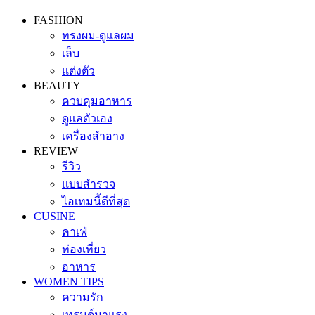
FASHION
ทรงผม-ดูแลผม
เล็บ
แต่งตัว
BEAUTY
ควบคุมอาหาร
ดูแลตัวเอง
เครื่องสำอาง
REVIEW
รีวิว
แบบสำรวจ
ไอเทมนี้ดีที่สุด
CUSINE
คาเฟ่
ท่องเที่ยว
อาหาร
WOMEN TIPS
ความรัก
เทรนด์มาแรง