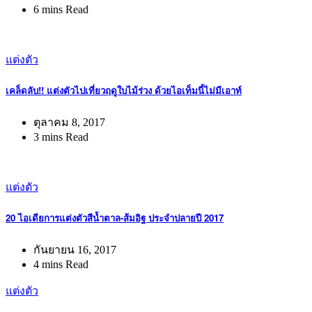
6 mins Read
แต่งตัว
เคล็ดลับ!! แต่งตัวไปเที่ยวฤดูใบไม้ร่วง ด้วยไอเท็มนี้ไม่มีเอาท์
ตุลาคม 8, 2017
3 mins Read
แต่งตัว
20 ไอเดียการแต่งตัวสีน้ำตาล-ส้มอิฐ ประจำปลายปี 2017
กันยายน 16, 2017
4 mins Read
แต่งตัว