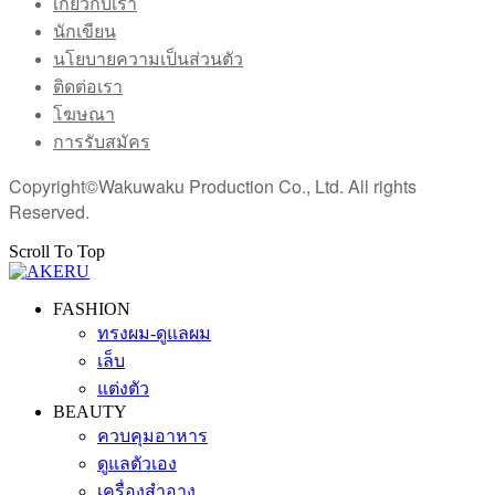
เกี่ยวกับเรา
นักเขียน
นโยบายความเป็นส่วนตัว
ติดต่อเรา
โฆษณา
การรับสมัคร
Copyright©Wakuwaku Production Co., Ltd. All rights
Reserved.
Scroll To Top
FASHION
ทรงผม-ดูแลผม
เล็บ
แต่งตัว
BEAUTY
ควบคุมอาหาร
ดูแลตัวเอง
เครื่องสำอาง