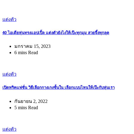
แต่งตัว
40 ไอเดียหุ่นทรงแอปเปิ้ล แต่งตัวยังไงให้เป๊ะทุกมุม สวยจึ้งทุกลุค
มกราคม 15, 2023
6 mins Read
แต่งตัว
เปิดทริคแฟชั่น วิธีเลือกกางเกงชั้นใน เลือกแบบไหนให้เป๊ะกับหุ่นเรา
กันยายน 2, 2022
5 mins Read
แต่งตัว