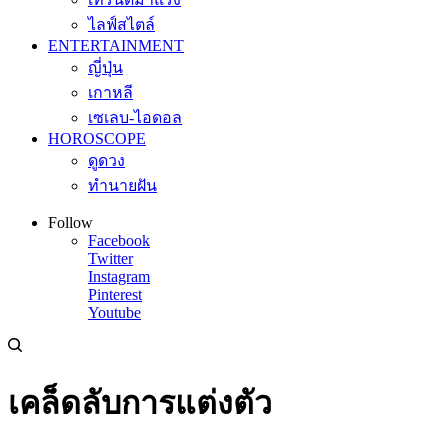
ไลฟ์สไตล์
ENTERTAINMENT
ญี่ปุ่น
เกาหลี
เซเลบ-ไอดอล
HOROSCOPE
ดูดวง
ทำนายฝัน
Follow
Facebook
Twitter
Instagram
Pinterest
Youtube
เคล็ดลับการแต่งตัว