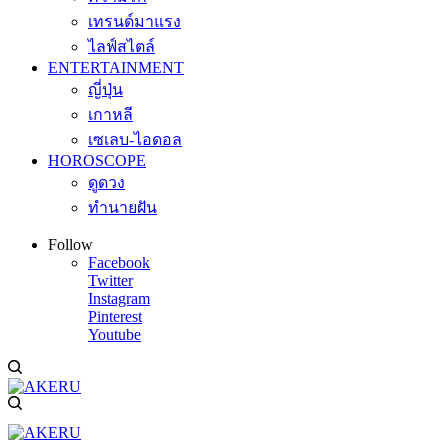
เทรนด์มาแรง
ไลฟ์สไตล์
ENTERTAINMENT
ญี่ปุ่น
เกาหลี
เซเลบ-ไอดอล
HOROSCOPE
ดูดวง
ทำนายฝัน
Follow
Facebook
Twitter
Instagram
Pinterest
Youtube