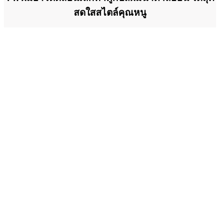
สดใสสไตล์คุณหนู