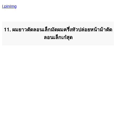
i.pinimg
11. ผมยาวดัดลอนเล็กมัดผมครึ่งหัวปล่อยหน้าม้าดัด
ลอนเล็กเก๋สุด