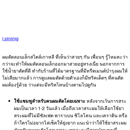
i.pinimg
ผมดัดลอนเล็กสไตล์เกาหลี ที่เห็นว่าสวยๆ กัน เพื่อนๆ รู้ไหมคะว่า
กว่าจะทำให้ผมดัดลอนเล็กออกมาสวยอยู่ทรงเนี่ย นอกจากการ
ใช้น้ำยาดัดที่ดี ทำกับร้านที่ได้มาตรฐานที่มีทรีตเมนต์บำรุงผมให้
ไม่เสียมากแล้ว การดูแลผมดัดด้วยตัวเองก็มีทริคเด็ดๆ ที่คนดัด
ผมต้องรู้ด้วย ว่าแต่จะมีทริคไหนบ้างตามไปดูกัน
ใช้แชมพูสำหรับคนผมดัดโดยเฉพาะ
หลังจากเว้นการสระ
ผมเป็นเวลา 1-2 วันแล้ว เมื่อถึงเวลาสระผมให้เลือกใช้ยา
สระผมที่ไม่มีซัลเฟต พาราเบน ซิโลโคน และเคราติน หรือ
ถ้าใครไม่อยากไล่เช็คให้ยุ่งยาก แนะนำว่าให้ใช้ยาสระผม
สำหรับคนผมดัดโดยเฉพาะ เพราะจะมีสารบำรุงผมที่