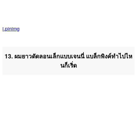
i.pinimg
13. ผมยาวดัดลอนเล็กแบบเจนนี่ แบล็กพิงค์ทำไปไห
นก็เริ่ด