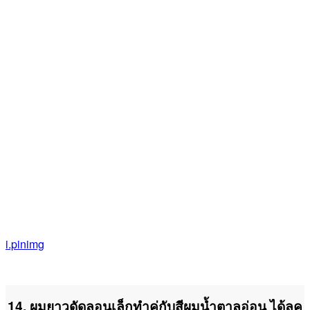
i.pinimg
14. ผมยาวดัดลอนเล็กทำคู่กับสีผมน้ำตาลอ่อน ได้ลุค