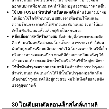
ออกแบบมาเพื่อคนผมดัด ทำให้ผมอยู่ทรงสวยยาวนานขึ้น
ใช้ DIFFUSER หัวเป่าสำหรับคนผมดัด
สำหรับการเป่าผม
ให้เลือกใช้ไดร์หัวเป่าแบบ diffuser เพื่อช่วยให้ลมและ
ความร้อนกระจายตัวได้ทั่วถึงและสม่ำเสมอ จึงทำให้ผม
ดัดไม่พันกัน ผมแห้งแล้วอยู่ตัวเป็นลอนสวย
หลีกเลี่ยงการหวีหรือสางผม
สิ่งสำคัญที่สุดของคนผมดัด
คือ ห้ามหวีผมหรือสางผมโดยเด็ดขาด เพราะจะทำให้ผม
พันกันยุ่งเหยิงหรือผมดัดคลายตัวได้ โดยเฉพาะกับหวีซี่เล็ก
หรือการสางผมตอนเปียก ทางที่ดีถ้าอยากหวีผมจริงๆ ให้
เป่าผมจนแห้ง เซตผมด้วยน้ำมันหรือใช้หวีซี่ใหญ่จะดีกว่า
ใช้น้ำมันบำรุงผมจากธรรมชาติ
ปิดท้ายด้วยการบำรุงผม
สำหรับคนผมดัด แนะนำให้ใช้น้ำมันบำรุงผมออร์แกนิค
เพื่อช่วยบำรุงผมดัดให้อยู่ทรงสวย ผมไม่แห้งเสียและแข็ง
แรงดูสุขภาพดี
30 ไอเดียผมดัดลอนเล็กสไตล์เกาหลี