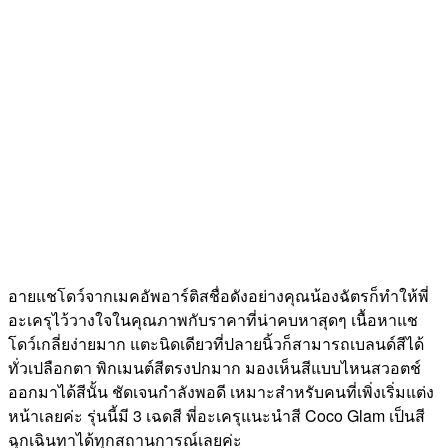
อายแชโดว์จากเมคอัพอาร์ติสชื่อดังอย่างคุณน้องฉัตรก็ทำให้พี่
อะเครุไว้วางใจในคุณภาพกับราคาที่น่าคบหาสุดๆ เนื้อหาแช
โดว์เกลี่ยง่ายมาก แตะนิดเดียวที่ปลายนิ้วก็สามารถเบลนด์สีได้
ทั่วเปลือกตา พิกเมนต์สีตรงปกมาก มองเห็นสีแบบไหนสวอตช์
ออกมาได้สีนั้น ชัดเจนกำลังพอดี เหมาะสำหรับคนที่เพิ่งเริ่มแต่ง
หน้าเลยค่ะ รุ่นนี้มี 3 เฉดสี พี่อะเครุแนะนำสี Coco Glam เป็นสี
ฉุกเฉินทาได้ทุกสถานการณ์เลยค่ะ