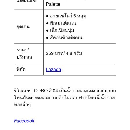
ผลิตภัณฑ์
Palette
● อายแชโดว์ 6 หลุม
● พิกเมนต์แน่น
จุดเด่น
● เนื้อเนียนนุ่ม
● สีค่อนข้างติดทน
ราคา/
259 บาท/ 4.8 กรัม
ปริมาณ
พิกัด
Lazada
รีวิวเฉยๆ: ODBO สี 04 เป็นน้ำตาลอมแดง สวยมากก
โทนกันตายตลอดกาล คิดไม่ออกฟาดโทนนี้ น้ำตาล
ทองฉ่ำๆ
Facebook