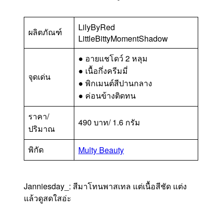
LilyByRed
ผลิตภัณฑ์
LittleBittyMomentShadow
● อายแชโดว์ 2 หลุม
● เนื้อกึ่งครีมมี่
จุดเด่น
● พิกเมนต์สีปานกลาง
● ค่อนข้างติดทน
ราคา/
490 บาท/ 1.6 กรัม
ปริมาณ
พิกัด
Multy Beauty
Janniesday_: สีมาโทนพาสเทล แต่เนื้อสีชัด แต่ง
แล้วดูสดใสอ่ะ