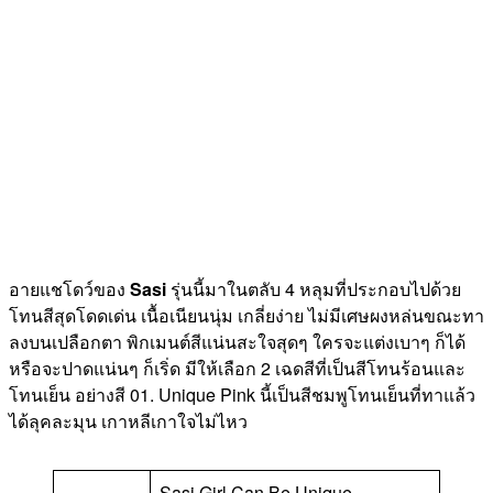
อายแชโดว์ของ
Sasi
รุ่นนี้มาในตลับ 4 หลุมที่ประกอบไปด้วย
โทนสีสุดโดดเด่น เนื้อเนียนนุ่ม เกลี่ยง่าย ไม่มีเศษผงหล่นขณะทา
ลงบนเปลือกตา พิกเมนต์สีแน่นสะใจสุดๆ ใครจะแต่งเบาๆ ก็ได้
หรือจะปาดแน่นๆ ก็เริ่ด มีให้เลือก 2 เฉดสีที่เป็นสีโทนร้อนและ
โทนเย็น อย่างสี 01. Unique Pink นี้เป็นสีชมพูโทนเย็นที่ทาแล้ว
ได้ลุคละมุน เกาหลีเกาใจไม่ไหว
Sasi Girl Can Be Unique