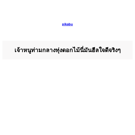
pikabu
เจ้าหนูท่ามกลางทุ่งดอกไม้นี่มันฮีลใจดีจริงๆ