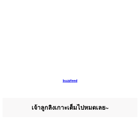
buzzfeed
เจ้าลูกลิงเกาะเต็มไปหมดเลย~