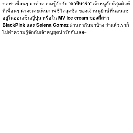
ขอพาเพื่อนๆ มาทำความรู้จักกับ “
คาปิบาร่า
” เจ้าหนูยักษ์สุดคิวท์
ที่เพื่อนๆ น่าจะเคยเห็นภาพชีวิตสุดชิล ของเจ้าหนูยักษ์ที่นอนแช่
อยู่ในออนเซ็นญี่ปุ่น หรือใน
MV Ice cream ของสี่สาว
BlackPink และ Selena Gomez
ผ่านตากันมาบ้าง ว่าแล้วเราก็
ไปทำความรู้จักกับเจ้าหนูสุดน่ารักกันเลย~