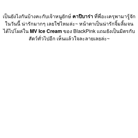
เป็นยังไงกันบ้างคะกับเจ้าหนูยักษ์
คาปิบาร่า
ที่พี่อะเครุพามารู้จัก
ในวันนี้ น่ารักมากๆ เลยใช่ไหมล่ะ~ หน้าตาเป็นน่ารักจิ้มลิ้มจน
ได้ไปโผล่ใน
MV Ice Cream
ของ BlackPink แถมยังเป็นมิตรกับ
สัตว์ทั่วไปอีก เห็นแล้วใจละลายเลยล่ะ~