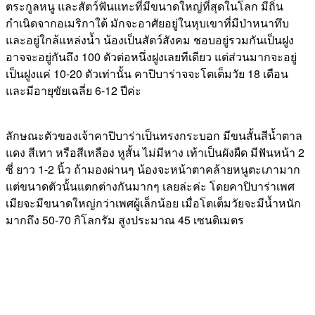
ตระกูลหนู และสัตว์ฟันแทะที่มีขนาดใหญ่ที่สุดในโลก มีถิ่น
กำเนิดจากอเมริกาใต้ มักจะอาศัยอยู่ในหุบเขาที่มีป่าหนาทึบ
และอยู่ใกล้แหล่งน้ำ น้องเป็นสัตว์สังคม ชอบอยู่รวมกันเป็นฝูง
อาจจะอยู่กันถึง 100 ตัวต่อหนึ่งฝูงเลยทีเดียว แต่ส่วนมากจะอยู่
เป็นฝูงแค่ 10-20 ตัวเท่านั้น คาปิบาร่าจจะโตเต็มวัย 18 เดือน
และมีอายุขัยเฉลี่ย 6-12 ปีค่ะ
ลักษณะตัวของเจ้าคาปิบาร่าเป็นทรงกระบอก มีขนสั้นสีน้ำตาล
แดง สีเทา หรือสีเหลือง หูสั้น ไม่มีหาง เท้าเป็นผังผืด มีฟันหน้า 2
ซี่ ยาว 1-2 นิ้ว ถ้ามองผ่านๆ น้องจะหน้าตาคล้ายหนูตะเภามาก
แต่ขนาดตัวนั้นแตกต่างกันมากๆ เลยล่ะค่ะ โดยคาปิบาร่าเพศ
เมียจะมีขนาดใหญ่กว่าเพศผู้เล็กน้อย เมื่อโตเต็มวัยจะมีน้ำหนัก
มากถึง 50-70 กิโลกรัม สูงประมาณ 45 เซนติเมตร