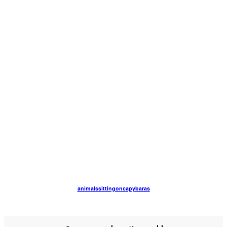
animalssittingoncapybaras