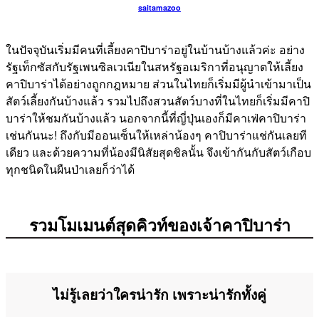
saitamazoo
ในปัจจุบันเริ่มมีคนที่เลี้ยงคาปิบาร่าอยู่ในบ้านบ้างแล้วค่ะ อย่าง
รัฐเท็กซัสกับรัฐเพนซิลเวเนียในสหรัฐอเมริกาที่อนุญาตให้เลี้ยง
คาปิบาร่าได้อย่างถูกกฎหมาย ส่วนในไทยก็เริ่มมีผู้นำเข้ามาเป็น
สัตว์เลี้ยงกันบ้างแล้ว รวมไปถึงสวนสัตว์บางที่ในไทยก็เริ่มมีคาปิ
บาร่าให้ชมกันบ้างแล้ว นอกจากนี้ที่ญี่ปุ่นเองก็มีคาเฟ่คาปิบาร่า
เช่นกันนะ! ถึงกับมีออนเซ็นให้เหล่าน้องๆ คาปิบาร่าแช่กันเลยที
เดียว และด้วยความที่น้องมีนิสัยสุดชิลนั้น จึงเข้ากันกับสัตว์เกือบ
ทุกชนิดในผืนป่าเลยก็ว่าได้
รวมโมเมนต์สุดคิวท์ของเจ้าคาปิบาร่า
ไม่รู้เลยว่าใครน่ารัก เพราะน่ารักทั้งคู่