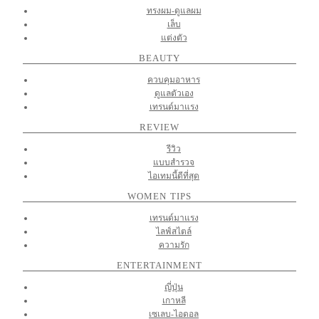
ทรงผม-ดูแลผม
เล็บ
แต่งตัว
BEAUTY
ควบคุมอาหาร
ดูแลตัวเอง
เทรนด์มาแรง
REVIEW
รีวิว
แบบสำรวจ
ไอเทมนี้ดีที่สุด
WOMEN TIPS
เทรนด์มาแรง
ไลฟ์สไตล์
ความรัก
ENTERTAINMENT
ญี่ปุ่น
เกาหลี
เซเลบ-ไอดอล