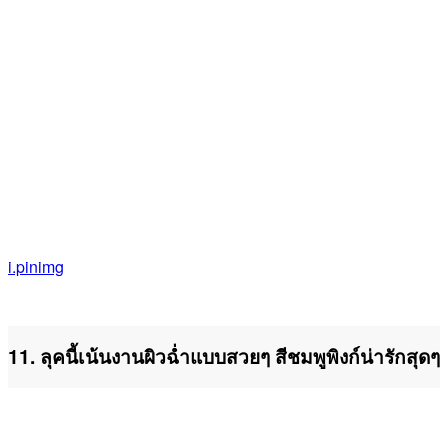
i.pinimg
11. ลุคนี้เน้นงานผิวฉ่ำแบบสวยๆ สีชมพูพิงก์น่ารักสุดๆ