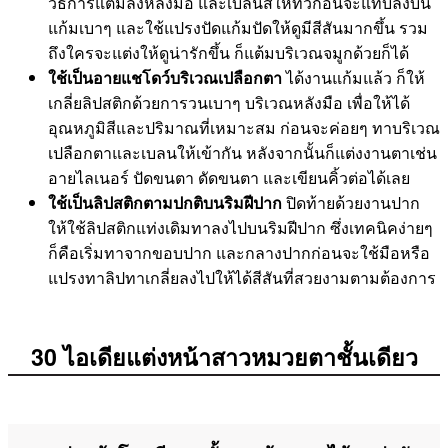
วิธีการแต้มลงหลังมือ และเบลนสีให้ทั่วก่อนจะแท็บลงบน
แก้มเบาๆ และใช้แปรงปัดแก้มปัดให้ดูมีสีสันมากขึ้น รวม
ถึงใครจะแต่งให้ดูน่ารักขึ้น ก็แต้มบริเวณจมูกด้วยก็ได้
ใช้เป็นอายแชโดว์บริเวณเปลือกตา
ได้งานแก้มแล้ว ก็ให้
เกลี่ยลิปสติกด้วยการวนเบาๆ บริเวณหลังมือ เพื่อให้ได้
อุณหภูมิสีและปริมาณที่เหมาะสม ก่อนจะค่อยๆ ทาบริเวณ
เปลือกตาและเบลนให้เข้ากัน หลังจากนั้นก็แต่งงานตาเช่น
อายไลเนอร์ ปัดขนตา ดัดขนตา และเขียนคิ้วต่อได้เลย
ใช้เป็นลิปสติกตามปกติบนริมฝีปาก
ปิดท้ายด้วยงานปาก
ให้ใช้ลิปสติกแท่งเดิมทาลงไปบนริมฝีปาก ซึ่งเทคนิคง่ายๆ
ก็คือเริ่มทาจากขอบปาก และกลางปากก่อนจะใช้มือหรือ
แปรงทาลิปทาเกลี่ยลงไปให้ได้สีสันที่สวยงามตามต้องการ
30 ไอเดียแต่งหน้าสาวหมวยตาชั้นเดียว