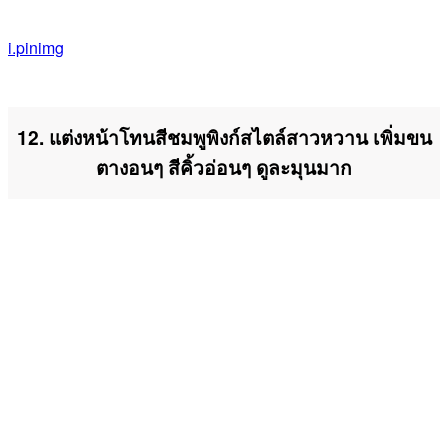
i.pinimg
12. แต่งหน้าโทนสีชมพูพิงก์สไตล์สาวหวาน เพิ่มขน
ตางอนๆ สีคิ้วอ่อนๆ ดูละมุนมาก