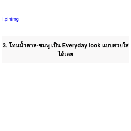
i.pinimg
3. โทนน้ำตาล-ชมพู เป็น Everyday look แบบสวยใส
ได้เลย