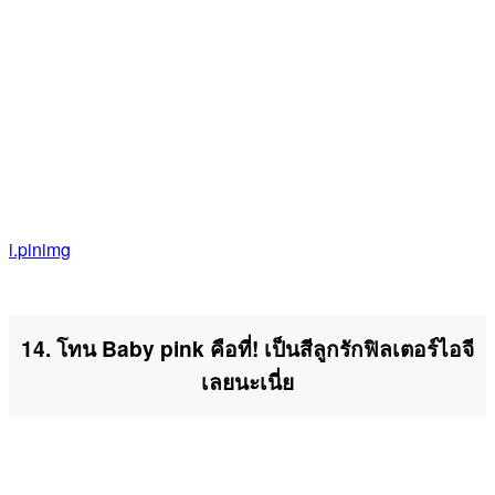
i.pinimg
14. โทน Baby pink คือที่! เป็นสีลูกรักฟิลเตอร์ไอจี
เลยนะเนี่ย