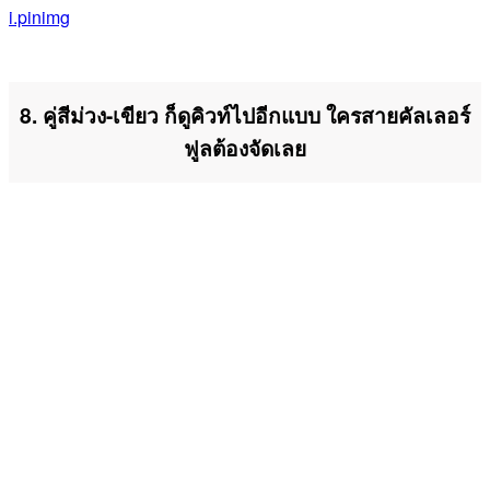
i.pinimg
8. คู่สีม่วง-เขียว ก็ดูคิวท์ไปอีกแบบ ใครสายคัลเลอร์
ฟูลต้องจัดเลย