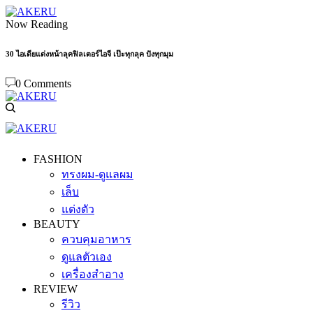
Now Reading
30 ไอเดียแต่งหน้าลุคฟิลเตอร์ไอจี เป๊ะทุกลุค ปังทุกมุม
0 Comments
FASHION
ทรงผม-ดูแลผม
เล็บ
แต่งตัว
BEAUTY
ควบคุมอาหาร
ดูแลตัวเอง
เครื่องสำอาง
REVIEW
รีวิว