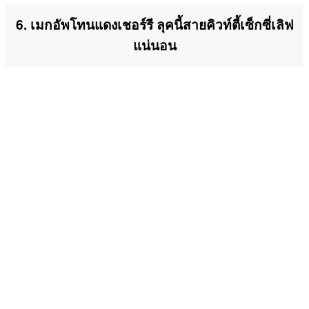
6. เมกอัพโทนแดงเชอร์รี ลุคนี้สายคิวท์ตี้เซ็กซี่เลิฟ
แน่นอน