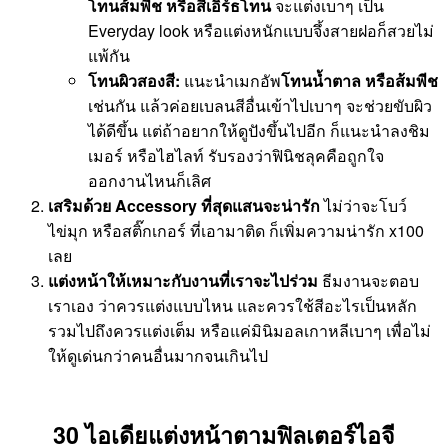
โทนส้มพีช หรือสีเอิร์ธโทน
จะแต่งเบาๆ เป็น
Everyday look หรือแต่งหนักแบบจึ้งสายฝอก็สวยไม่
แพ้กัน
โทนผิวสองสี:
แนะนำเมกอัพ
โทนน้ำตาล หรือส้มพีช
เช่นกัน แล้วค่อยเบลนสีอื่นเข้าไปเบาๆ จะช่วยขับผิว
ได้ดีขึ้น แต่ถ้าอยากให้ดูปังขึ้นไปอีก ก็แนะนำลงชิม
เมอร์ หรือไฮไลท์ รับรองว่าฟินิชลุคคือถูกใจ
ออกงานไหนก็เลิศ
เสริมด้วย Accessory ที่สุดแสนจะน่ารัก
ไม่ว่าจะโบว์
ไข่มุก หรือสติ๊กเกอร์ ที่เอามาติด ก็เพิ่มความน่ารัก x100
เลย
แต่งหน้าให้เหมาะกับงานที่เราจะไปร่วม
ธีมงานจะตอบ
เราเอง ว่าควรแต่งแบบไหน และควรใช้สีอะไรเป็นหลัก
รวมไปถึงควรแต่งเต็ม หรือแค่มินิมอลเกาหลีเบาๆ เพื่อไม่
ให้ดูเด่นกว่าคนอื่นมากจนเกินไป
30 ไอเดียแต่งหน้าตามฟิลเตอร์ไอจี