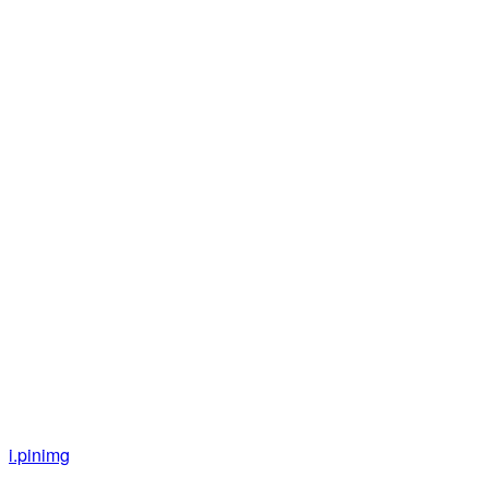
i.pinimg