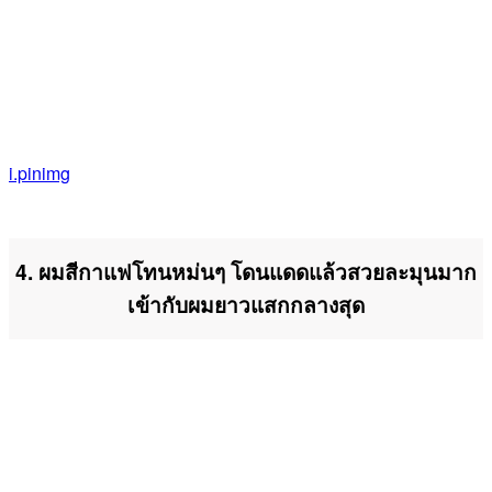
i.pinimg
4. ผมสีกาแฟโทนหม่นๆ โดนแดดแล้วสวยละมุนมาก
เข้ากับผมยาวแสกกลางสุด