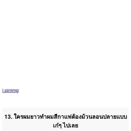
i.pinimg
13. ใครผมยาวทำผมสีกาแฟต้องม้วนลอนปลายแบบ
เก๋ๆ ไปเลย