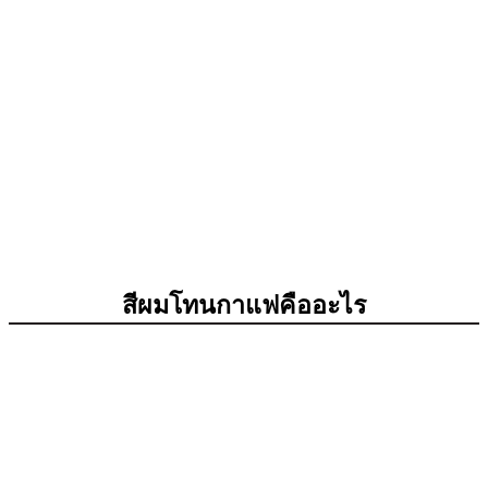
สีผมโทนกาแฟคืออะไร