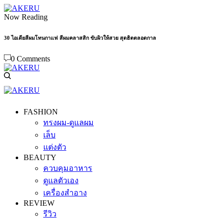
Now Reading
30 ไอเดียสีผมโทนกาแฟ สีผมคลาสสิก ขับผิวให้สวย สุดฮิตตลอดกาล
0 Comments
FASHION
ทรงผม-ดูแลผม
เล็บ
แต่งตัว
BEAUTY
ควบคุมอาหาร
ดูแลตัวเอง
เครื่องสำอาง
REVIEW
รีวิว