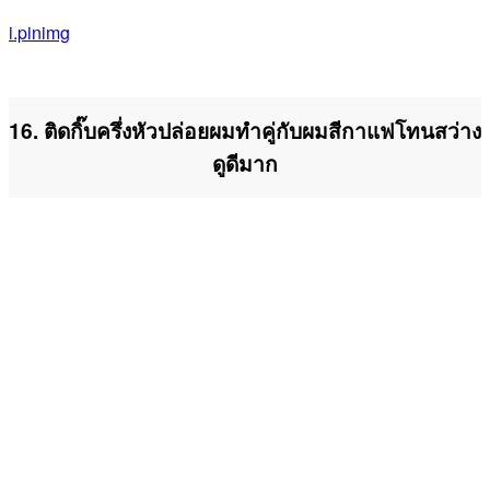
i.pinimg
16. ติดกิ๊บครึ่งหัวปล่อยผมทำคู่กับผมสีกาแฟโทนสว่าง
ดูดีมาก