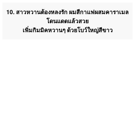
10. สาวหวานต้องหลงรัก ผมสีกาแฟผสมคาราเมล
โดนแดดแล้วสวย
เพิ่มกิมมิคหวานๆ ด้วยโบว์ใหญ่สีขาว