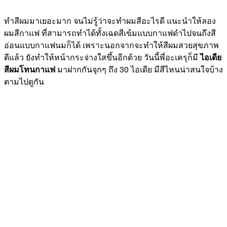
ทำสีผมมาเยอะมาก จนไม่รู้ว่าจะทำผมสีอะไรดี แนะนำให้ลอง
ผมสีกาแฟ ที่สามารถทำได้ทั้งเฉดสีเข้มแบบกาแฟดำไปจนถึงสี
อ่อนแบบกาแฟนมก็ได้ เพราะนอกจากจะทำให้สีผมสวยสุขภาพ
ดีแล้ว ยังทำให้หน้ากระจ่างใสขึ้นอีกด้วย วันนี้พี่อะเครุก็มี
ไอเดีย
สีผมโทนกาแฟ
มาฝากกันจุกๆ ถึง 30 ไอเดีย มีสีไหนน่าสนใจบ้าง
ตามไปดูกัน