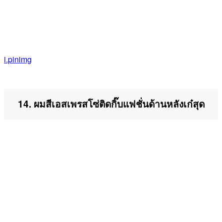
i.pinimg
14. ผมสีเอสเพรสโซ่ติดกิ๊บแฟชั่นด้านหลังเก๋สุด