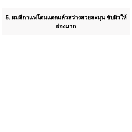
5. ผมสีกาแฟโดนแดดแล้วสว่างสวยละมุน ขับผิวให้
ผ่องมาก