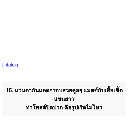
i.pinimg
15. แว่นตากันแดดกรอบสวยคูลๆ แมตช์กับเสื้อเชิ้ต
แขนยาว
ท่าโพสต์ปิดปาก คือรูปเริ่ดไม่ไหว