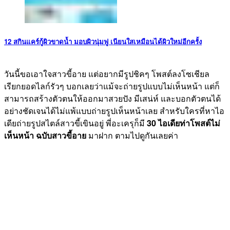
12 สกินแคร์กู้ผิวขาดน้ำ มอบผิวนุ่มฟู เนียนใสเหมือนได้ผิวใหม่อีกครั้ง
วันนี้ขอเอาใจสาวขี้อาย แต่อยากมีรูปชิคๆ โพสต์ลงโซเชียล
เรียกยอดไลก์รัวๆ บอกเลยว่าแม้จะถ่ายรูปแบบไม่เห็นหน้า แต่ก็
สามารถสร้างตัวตนให้ออกมาสวยปัง มีเสน่ห์ และบอกตัวตนได้
อย่างชัดเจนได้ไม่แพ้แบบถ่ายรูปเห็นหน้าเลย สำหรับใครที่หาไอ
เดียถ่ายรูปสไตล์สาวขี้เขินอยู่ พี่อะเครุก็มี
30 ไอเดียท่าโพสต์ไม่
เห็นหน้า ฉบับสาวขี้อาย
มาฝาก ตามไปดูกันเลยค่า