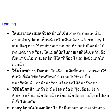
i.pinimg
ใส่หมวกและแมสก์ปิดหน้าแก้เขิน
สำหรับสายแฟ ที่ไม่
อยากถ่ายรูปแบบเห็นหน้า หรือเขินกล้อง แต่อยากได้รูป
แบบชิคๆ การใช้ตัวช่วยอย่างหมวกเก๋ๆ สักใบปิดหน้าให้
เห็นแค่ปาก หรือจะใส่แมสก์ปิดไปด้วยเลยก็ได้เช่นกัน ถือ
เป็นแฟชั่นไอเทมยอดฮิต ที่ใครก็ต้องมี แถมยังบังแดดได้
ด้วยน้า
ใช้พร็อพต่างๆ ปิดหน้า
อีกหนึ่งไอเดียที่หลายๆ คนชอบใช้
กันนั่นก็คือ ใช้พร็อพปิดหน้าไปเลย ไม่ว่าจะเป็น
หนังสือพิมพ์ แก้วน้ำน่ารักๆ หรือดอกไม้ก็น่ารักสุดๆ
ใช้มือปิดหน้า
แต่ถ้าไม่มีพร็อพหรือไม่รู้จะถืออะไร ก็
หัวเราะแล้วเอามือปิดหน้า หรือยกมือปิดหน้าแก้เขินไปเลย
ก็เริ่ดไม่แพ้กัน
ถ่ายรูปแบบไม่มองกล้อง
ไอเดียนี้หลายๆ คนชอบทำมาก