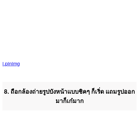
i.pinimg
8. ถือกล้องถ่ายรูปบังหน้าแบบชิคๆ ก็เริ่ด แถมรูปออก
มาก็เก๋มาก