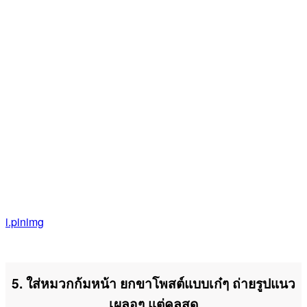
i.pinimg
5. ใส่หมวกก้มหน้า ยกขาโพสต์แบบเก๋ๆ ถ่ายรูปแนว
เผลอๆ แต่คูลสุด