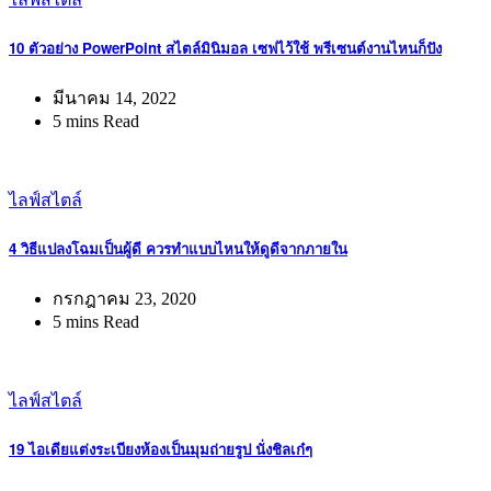
10 ตัวอย่าง PowerPoint สไตล์มินิมอล เซฟไว้ใช้ พรีเซนต์งานไหนก็ปัง
มีนาคม 14, 2022
5 mins Read
ไลฟ์สไตล์
4 วิธีแปลงโฉมเป็นผู้ดี ควรทำแบบไหนให้ดูดีจากภายใน
กรกฎาคม 23, 2020
5 mins Read
ไลฟ์สไตล์
19 ไอเดียแต่งระเบียงห้องเป็นมุมถ่ายรูป นั่งชิลเก๋ๆ