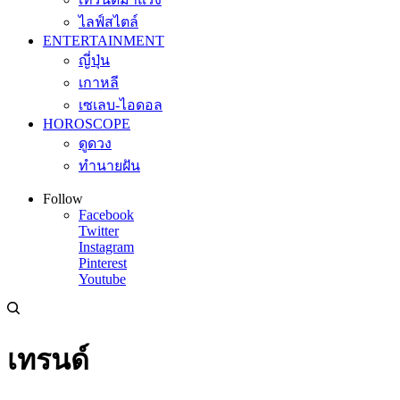
ไลฟ์สไตล์
ENTERTAINMENT
ญี่ปุ่น
เกาหลี
เซเลบ-ไอดอล
HOROSCOPE
ดูดวง
ทำนายฝัน
Follow
Facebook
Twitter
Instagram
Pinterest
Youtube
เทรนด์