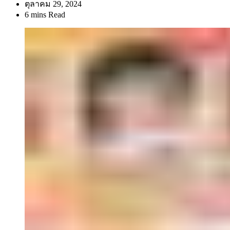
ตุลาคม 29, 2024
6 mins Read