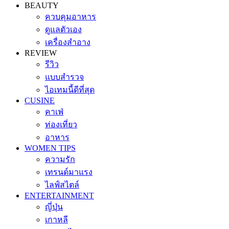
BEAUTY
ควบคุมอาหาร
ดูแลตัวเอง
เครื่องสำอาง
REVIEW
รีวิว
แบบสำรวจ
ไอเทมนี้ดีที่สุด
CUSINE
คาเฟ่
ท่องเที่ยว
อาหาร
WOMEN TIPS
ความรัก
เทรนด์มาแรง
ไลฟ์สไตล์
ENTERTAINMENT
ญี่ปุ่น
เกาหลี