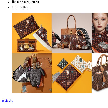
มิถุนายน 9, 2020
4 mins Read
แต่งตัว