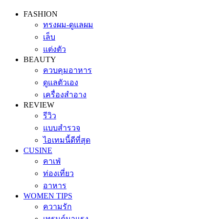
FASHION
ทรงผม-ดูแลผม
เล็บ
แต่งตัว
BEAUTY
ควบคุมอาหาร
ดูแลตัวเอง
เครื่องสำอาง
REVIEW
รีวิว
แบบสำรวจ
ไอเทมนี้ดีที่สุด
CUSINE
คาเฟ่
ท่องเที่ยว
อาหาร
WOMEN TIPS
ความรัก
เทรนด์มาแรง