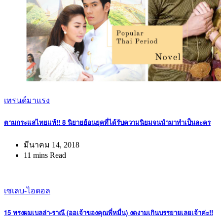
เทรนด์มาแรง
ตามกระแสไทยแท้!! 8 นิยายย้อนยุคที่ได้รับความนิยมจนนำมาทำเป็นละคร
มีนาคม 14, 2018
11 mins Read
เซเลบ-ไอดอล
15 ทรงผมเบลล่า-ราณี (ออเจ้าของคุณพี่หมื่น) งดงามเกินบรรยายเลยเจ้าค่ะ!!