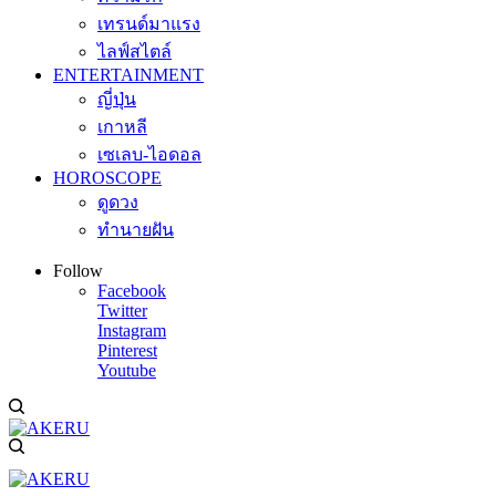
เทรนด์มาแรง
ไลฟ์สไตล์
ENTERTAINMENT
ญี่ปุ่น
เกาหลี
เซเลบ-ไอดอล
HOROSCOPE
ดูดวง
ทำนายฝัน
Follow
Facebook
Twitter
Instagram
Pinterest
Youtube