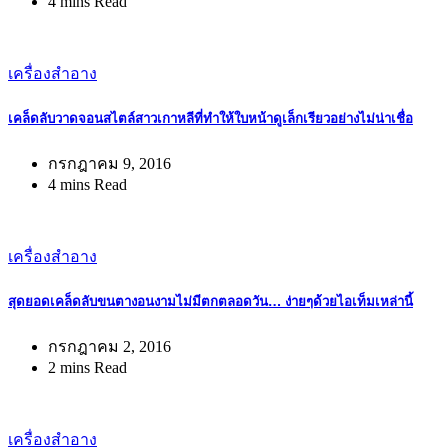
4 mins Read
เครื่องสำอาง
เคล็ดลับวาดจอนสไตล์สาวเกาหลีที่ทำให้ใบหน้าดูเล็กเรียวอย่างไม่น่าเชื่อ
กรกฎาคม 9, 2016
4 mins Read
เครื่องสำอาง
สุดยอดเคล็ดลับขนตางอนงามไม่มีตกตลอดวัน… ง่ายๆด้วยไอเท็มเหล่านี้
กรกฎาคม 2, 2016
2 mins Read
เครื่องสำอาง