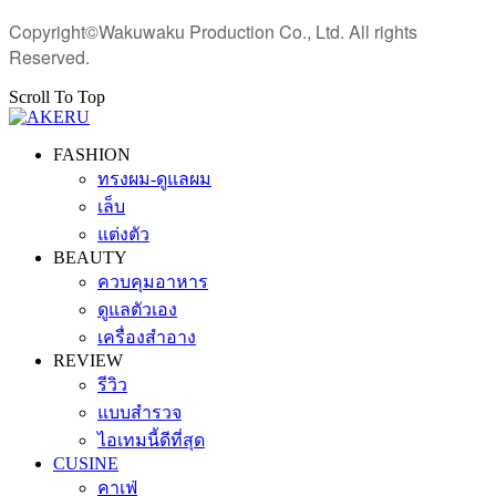
Copyright©Wakuwaku Production Co., Ltd. All rights
Reserved.
Scroll To Top
FASHION
ทรงผม-ดูแลผม
เล็บ
แต่งตัว
BEAUTY
ควบคุมอาหาร
ดูแลตัวเอง
เครื่องสำอาง
REVIEW
รีวิว
แบบสำรวจ
ไอเทมนี้ดีที่สุด
CUSINE
คาเฟ่