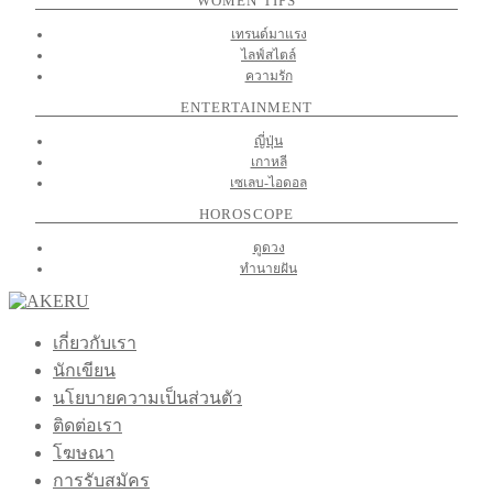
WOMEN TIPS
เทรนด์มาแรง
ไลฟ์สไตล์
ความรัก
ENTERTAINMENT
ญี่ปุ่น
เกาหลี
เซเลบ-ไอดอล
HOROSCOPE
ดูดวง
ทำนายฝัน
เกี่ยวกับเรา
นักเขียน
นโยบายความเป็นส่วนตัว
ติดต่อเรา
โฆษณา
การรับสมัคร