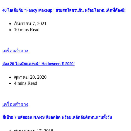
40 ไอเดียกับ “Fancy Makeup” สวยสดใสชวนฝัน พร้อมไอเทมเด็ดที่ต้องมี!
กันยายน 7, 2021
10 mins Read
เครื่องสำอาง
ส่อง 20 ไอเดียแต่งหน้า Halloween ปี 2020!
ตุลาคม 20, 2020
4 mins Read
เครื่องสำอาง
ชี้เป้า!! 7 บลัชออน NARS สียอดฮิต พร้อมเคล็ดลับติดทนนานทั้งวัน
พฤษภาคม 17, 2018