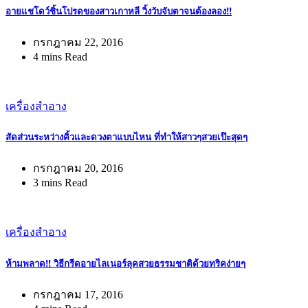
อายแชโดว์ชิ้นโปรดของสาวเกาหลี วิ้งวับจับตาจนต้องลอง!!
กรกฎาคม 22, 2016
4 mins Read
เครื่องสำอาง
สัดส่วนระหว่างคิ้วและดวงตาแบบไหน ที่ทำให้สาวๆสวยเป๊ะสุดๆ
กรกฎาคม 20, 2016
3 mins Read
เครื่องสำอาง
ห้ามพลาด!! วิธีกรีดอายไลเนอร์ลุคสวยธรรมชาติด้วยทริคง่ายๆ
กรกฎาคม 17, 2016