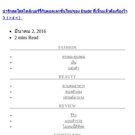
น่ารักสดใสสไตล์เบอร์รี่กับคอลเลกชั่นใหม่ของ Etude ที่เห็นแล้วต้องร้องว้า
ว（＞ε＜）
มีนาคม 2, 2016
2 mins Read
FASHION
ทรงผม-ดูแลผม
เล็บ
แต่งตัว
BEAUTY
ควบคุมอาหาร
ดูแลตัวเอง
เทรนด์มาแรง
REVIEW
รีวิว
แบบสำรวจ
ไอเทมนี้ดีที่สุด