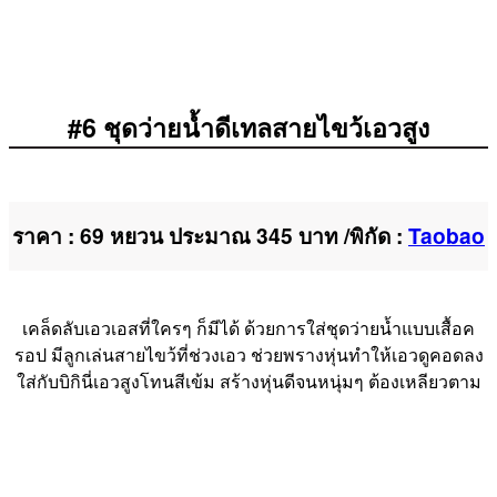
#6 ชุดว่ายน้ำดีเทลสายไขว้เอวสูง
ราคา : 69 หยวน ประมาณ 345 บาท /พิกัด :
Taobao
เคล็ดลับเอวเอสที่ใครๆ ก็มีได้ ด้วยการใส่ชุดว่ายน้ำแบบเสื้อค
รอป มีลูกเล่นสายไขว้ที่ช่วงเอว ช่วยพรางหุ่นทำให้เอวดูคอดลง
ใส่กับบิกินี่เอวสูงโทนสีเข้ม สร้างหุ่นดีจนหนุ่มๆ ต้องเหลียวตาม