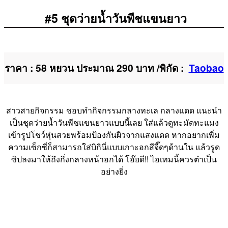
#5 ชุดว่ายน้ำวันพีชแขนยาว
ราคา : 58 หยวน ประมาณ 290 บาท /พิกัด :
Taobao
สาวสายกิจกรรม ชอบทำกิจกรรมกลางทะเล กลางแดด แนะนำ
เป็นชุดว่ายน้ำวันพีชแขนยาวแบบนี้เลย ใส่แล้วดูทะมัดทะแมง
เข้ารูปโชว์หุ่นสวยพร้อมป้องกันผิวจากแสงแดด หากอยากเพิ่ม
ความเซ็กซี่ก็สามารถใส่บิกินี่แบบเกาะอกสีจี๊ดๆด้านใน แล้วรูด
ซิปลงมาให้ถึงกึ่งกลางหน้าอกได้ โอ๊ยดี!! ไอเทมนี้ควรตำเป็น
อย่างยิ่ง