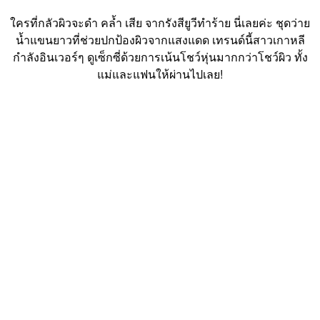
ใครที่กลัวผิวจะดำ คล้ำ เสีย จากรังสียูวีทำร้าย นี่เลยค่ะ ชุดว่าย
น้ำแขนยาวที่ช่วยปกป้องผิวจากแสงแดด เทรนด์นี้สาวเกาหลี
กำลังอินเวอร์ๆ ดูเซ็กซี่ด้วยการเน้นโชว์หุ่นมากกว่าโชว์ผิว ทั้ง
แม่และแฟนให้ผ่านไปเลย!