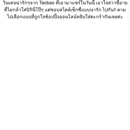
วินเทจน่ารักๆจาก Taobao ที่เอามาแชร์ในวันนี้ เอาใจสาวขี้อาย
ที่ไม่กล้าใส่บิกินี่โป๊ๆ แต่ชอบสไตล์เซ็กซี่แบบน่ารัก ไปกัน!! ตาม
ไปเลือกแบบที่ถูกใจช้อปปิ้งออนไลน์หยิบใส่ตะกร้ากันเลยค่ะ