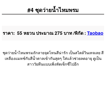
#4 ชุดว่ายน้ำไหมพรม
ราคา: 55 หยวน ประมาณ 275 บาท /พิกัด :
Taobao
ชุดว่ายน้ำไหมพรมถักลายจุดโทนสีน่ารัก เป็นสไตล์วินเทจเลย สี
เหลืองแมทช์กับสีน้ำตาลเข้ากันสุดๆ ใส่แล้วช่วยลดอายุ ดูเป็น
สาววัยทีนแบบเพิ่งหัดเซ็กซี่ไปอีก