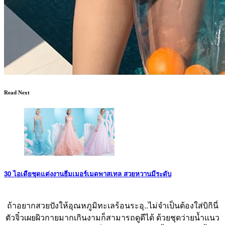
Read Next
30 ไอเดียชุดแต่งงานธีมเมอร์เมดพาสเทล สวยหวานมีระดับ
ถ้าอยากสวยปังให้อุณหภูมิทะเลร้อนระอุ..ไม่จำเป็นต้องใส่บิกินี่
ตัวจิ๋วเผยผิวกายมากเกินงามก็สามารถดูดีได้ ด้วยชุดว่ายน้ำแนว