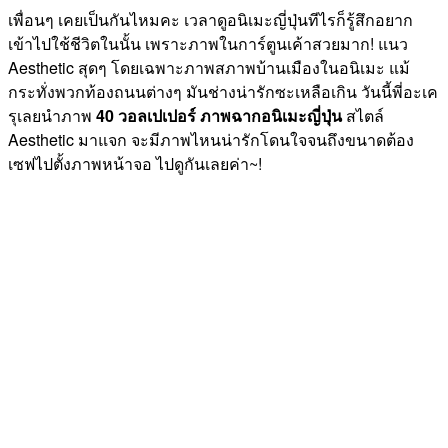
เพื่อนๆ เคยเป็นกันไหมคะ เวลาดูอนิเมะญี่ปุ่นทีไรก็รู้สึกอยาก
เข้าไปใช้ชีวิตในนั้น เพราะภาพในการ์ตูนเค้าสวยมาก! แนว
Aesthetic สุดๆ โดยเฉพาะภาพสภาพบ้านเมืองในอนิเมะ แม้
กระทั่งพวกท้องถนนต่างๆ มันช่างน่ารักซะเหลือเกิน วันนี้พี่อะเค
รุเลยนำภาพ
40 วอลเปเปอร์ ภาพฉากอนิเมะญี่ปุ่น
สไตล์
Aesthetic มาแจก จะมีภาพไหนน่ารักโดนใจจนถึงขนาดต้อง
เซฟไปตั้งภาพหน้าจอ ไปดูกันเลยค่า~!