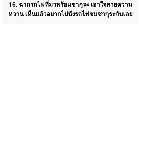
16. ฉากรถไฟที่มาพร้อมซากุระ เอาใจสายความ
หวาน เห็นแล้วอยากไปนั่งรถไฟชมซากุระกันเลย