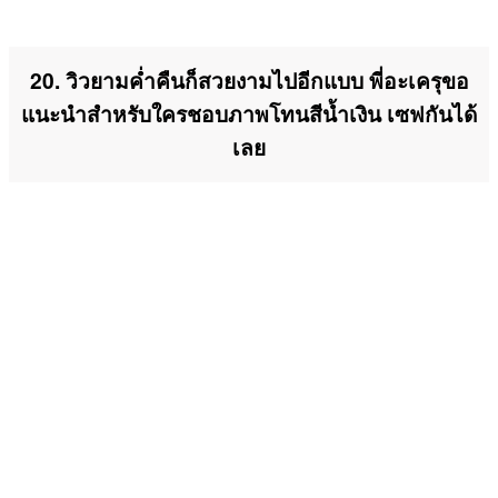
20. วิวยามค่ำคืนก็สวยงามไปอีกแบบ พี่อะเครุขอ
แนะนำสำหรับใครชอบภาพโทนสีน้ำเงิน เซฟกันได้
เลย