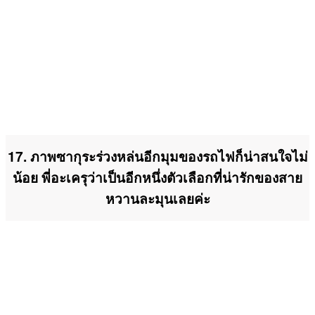
17. ภาพซากุระร่วงหล่นอีกมุมของรถไฟก็น่าสนใจไม่
น้อย พี่อะเครุว่าเป็นอีกหนึ่งตัวเลือกที่น่ารักของสาย
หวานละมุนเลยค่ะ